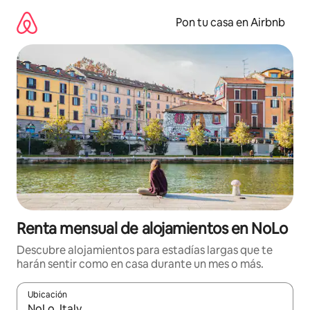
Omite
el
Pon tu casa en Airbnb
contenido
Renta mensual de alojamientos en NoLo
Descubre alojamientos para estadías largas que te
harán sentir como en casa durante un mes o más.
Ubicación
Cuando los resultados estén disponibles, navega con las teclas d