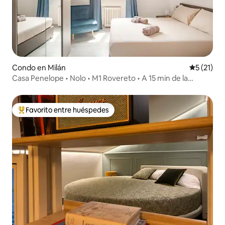
Condo en Milán
Calificaci
5 (21)
Casa Penelope • Nolo • M1 Rovereto • A 15 min de la
catedral
Favorito entre huéspedes
Favorito entre huéspedes preferido