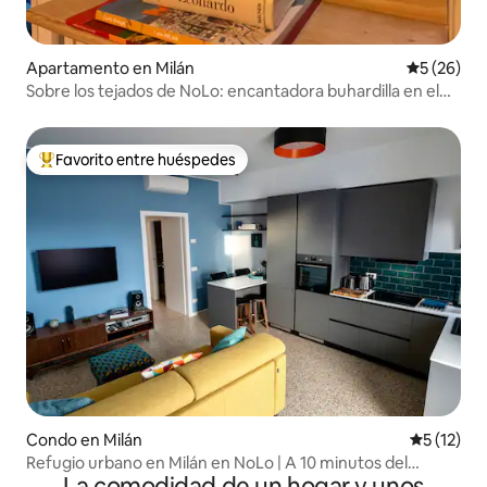
Apartamento en Milán
Calificaci
5 (26)
Sobre los tejados de NoLo: encantadora buhardilla en el
distrito de NoLo
Favorito entre huéspedes
Favorito entre huéspedes preferido
Condo en Milán
Calificaci
5 (12)
Refugio urbano en Milán en NoLo | A 10 minutos del
La comodidad de un hogar y unos
Duomo