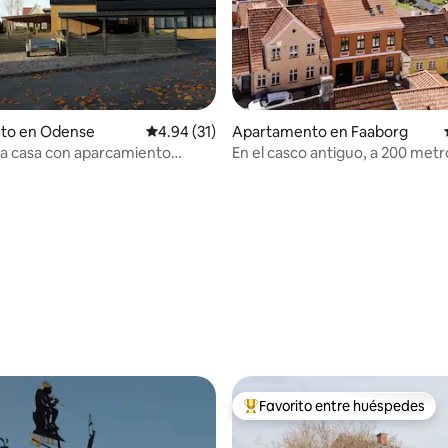
nto en Odense
Calificación promedio: 4.94 de 5, 31 reseñas
4.94 (31)
Apartamento en Faaborg
sa casa con aparcamiento
En el casco antiguo, a 200 metr
 4.91 de 5, 68 reseñas
en Odense
baño del puerto
Favorito entre huéspedes
Favorito entre huéspedes prefe