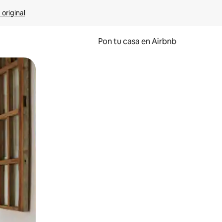
 original
Pon tu casa en Airbnb
o o desliza el dedo.