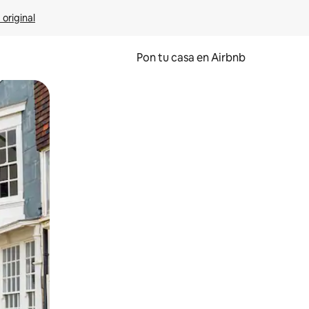
 original
Pon tu casa en Airbnb
o o desliza el dedo.