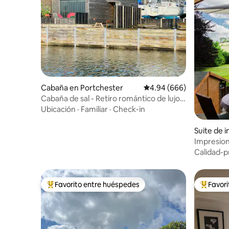
Cabaña en Portchester
Calificación promedio: 4
4.94 (666)
Cabaña de sal - Retiro romántico de lujo
junto al mar
Ubicación
·
Familiar
·
Check-in
Suite de 
mpton
Impresion
de South
Calidad-p
Favorito entre huéspedes
Favor
Favorito entre huéspedes preferido
Favorito