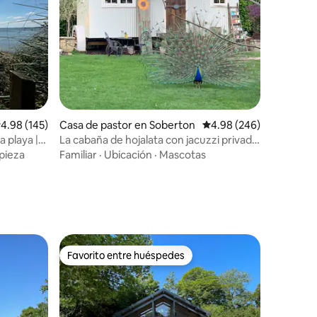
alificación promedio: 4.98 de 5, 145 reseñas
4.98 (145)
Casa de pastor en Soberton
Calificación promedio: 
4.98 (246)
 playa |
La cabaña de hojalata con jacuzzi privado
disponible para alquilar
pieza
Familiar
·
Ubicación
·
Mascotas
Favorito entre huéspedes
rido
Favorito entre huéspedes