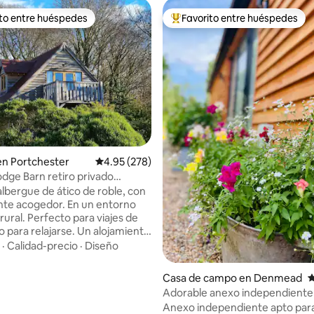
ito entre huéspedes
Favorito entre huéspedes
 entre huéspedes preferido
Favorito entre huéspedes prefe
en Portchester
Calificación promedio: 4.95 de 5, 278 reseñas
4.95 (278)
Lodge Barn retiro privado
ter
albergue de ático de roble, con
te acogedor. En un entorno
rural. Perfecto para viajes de
o para relajarse. Un alojamiento
ndependiente con cocina
·
Calidad-precio
·
Diseño
e equipada con leche y pack de
4.94 de 5, 501 reseñas
a. Aparcamiento gratuito y wifi.
Casa de campo en Denmead
C
tos del Hospital QA. Muy cerca
Adorable anexo independiente 
da 11 de la M27. A 20 minutos de
dormitorio con jacuzzi
Anexo independiente apto par
th. Una cómoda cama doble