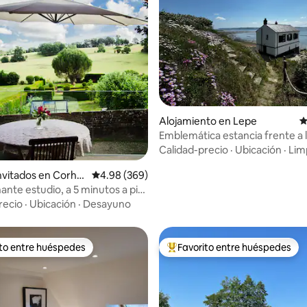
.94 de 5, 666 reseñas
Alojamiento en Lepe
C
Emblemática estancia frente a la
The Watch House, Lepe
Calidad-precio
·
Ubicación
·
Lim
invitados en Corha
Calificación promedio: 4.98 de 5, 369 reseñas
4.98 (369)
ante estudio, a 5 minutos a pie
 Downs Way
recio
·
Ubicación
·
Desayuno
ito entre huéspedes
Favorito entre huéspedes
 entre huéspedes preferido
Favorito entre huéspedes prefe