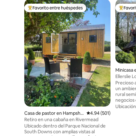
Favorito entre huéspedes
Favor
Favorito entre huéspedes preferido
Favorito
Minicasa 
Ellerslie 
Portches
Precioso 
un ambien
rural semi
negocios 
privado i
Ubicación
totalment
Casa de pastor en Hampshir
Calificación promedio: 
4.94 (501)
bienvenid
e
Retiro en una cabaña en Rivermead
A 10 minu
Ubicado dentro del Parque Nacional de
de la sali
South Downs con amplias vistas al
Portsmou