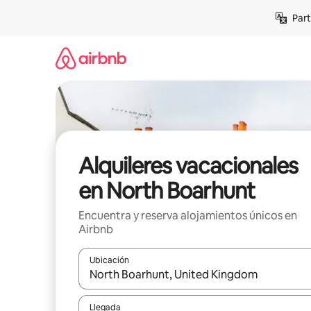
Omite
Part
el
contenido
Alquileres vacacionales
en North Boarhunt
Encuentra y reserva alojamientos únicos en
Airbnb
Ubicación
Cuando los resultados estén disponibles, navega co
Llegada