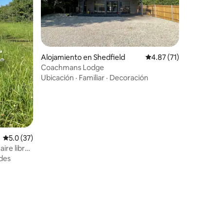
Alojamiento en Shedfield
Calificación promedio:
4.87 (71)
Coachmans Lodge
Ubicación
·
Familiar
·
Decoración
Calificación promedio: 5.0 de 5, 37 reseñas
5.0 (37)
aire libre
des