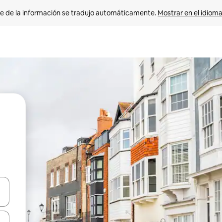
e de la información se tradujo automáticamente. 
Mostrar en el idioma
n las teclas de flecha hacia arriba y hacia abajo o explora con el tact