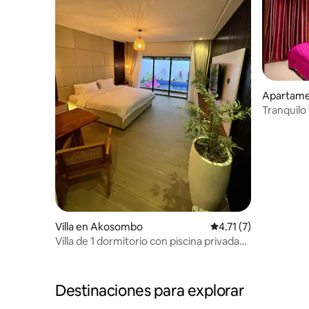
Apartame
Tranquilo
Villa en Akosombo
Calificación promedio
4.71 (7)
Villa de 1 dormitorio con piscina privada
en Lake Club (3 de 6)
Destinaciones para explorar