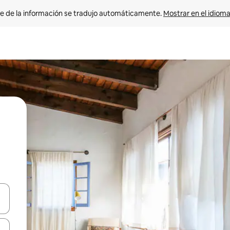
e de la información se tradujo automáticamente. 
Mostrar en el idioma
n las teclas de flecha hacia arriba y hacia abajo o explora con el tact