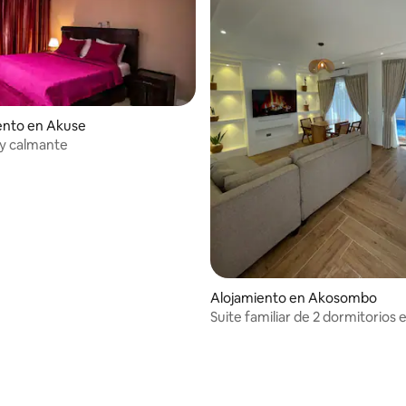
nto en Akuse
 y calmante
: 4.71 de 5, 7 reseñas
Alojamiento en Akosombo
Suite familiar de 2 dormitorios 
Club (2 de 2)