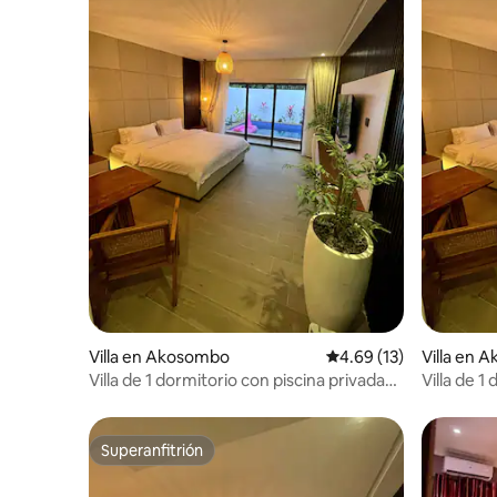
Villa en Akosombo
Calificación promedio:
4.69 (13)
Villa en 
Villa de 1 dormitorio con piscina privada
Villa de 1
en Lake Club (6 de 6)
en Lake C
Superanfitrión
Superanfitrión