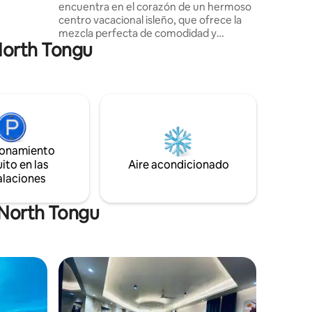
encuentra en el corazón de un hermoso
centro vacacional isleño, que ofrece la
mezcla perfecta de comodidad y
 North Tongu
conveniencia. Ya sea que estés aquí para
una escapada relajante o una escapada
de aventura, encontrarás todo lo que
necesitas para disfrutar de una estadía
inolvidable. La habitación cuenta con una
cómoda cama, comodidades modernas y
un ambiente sereno para ayudarte a
relajarte después de un día explorando la
ionamiento
isla.
ito en las
Aire acondicionado
alaciones
 North Tongu