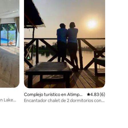
Complejo turístico en Atimpok
Calificación promedio
4.83 (6)
u
en Lake
Encantador chalet de 2 dormitorios con
vistas al lago y a la montaña