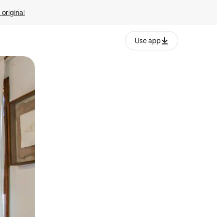
 original
Use app
o o desliza el dedo.