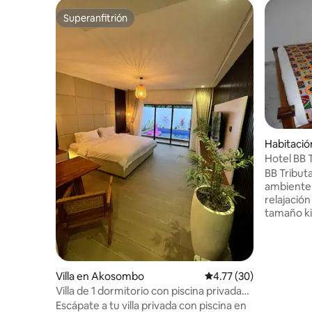
Superanfitrión
Superanfitrión
Habitació
u
Hotel BB 
BB Tribut
ambiente 
relajació
tamaño ki
habitacio
cuidados
africano 
internacionales. Nuestr
Villa en Akosombo
Calificación promedio:
4.77 (30)
lugar est
Villa de 1 dormitorio con piscina privada
un servic
en Lake Club (1 de 6)
Escápate a tu villa privada con piscina en
memorable. En BB Tributar