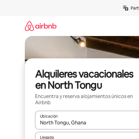
Omite
Part
el
contenido
Alquileres vacacionales
en North Tongu
Encuentra y reserva alojamientos únicos en
Airbnb
Ubicación
Cuando los resultados estén disponibles, navega co
Llegada