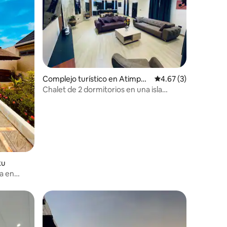
Complejo turístico en Atimpok
Calificación promedio
4.67 (3)
u
Chalet de 2 dormitorios en una isla
privada @Akosombo
ku
da en