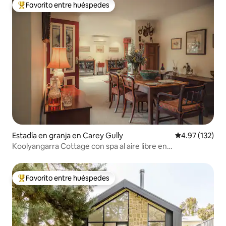
Favorito entre huéspedes
Favorito entre huéspedes preferido
Estadía en granja en Carey Gully
Calificación p
4.97 (132)
Koolyangarra Cottage con spa al aire libre en
Adelaide Hills
Favorito entre huéspedes
Favorito entre huéspedes preferido