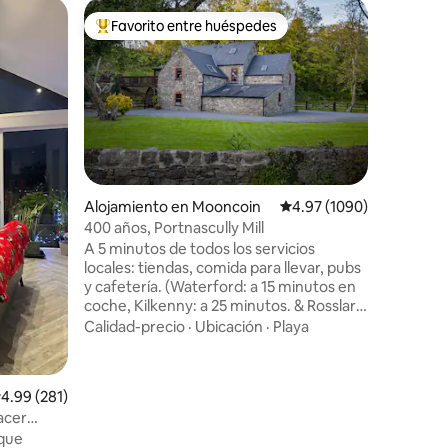
Alojamie
Favorito entre huéspedes
Favor
rido
Favorito entre huéspedes preferido
Favorit
Casa rur
Tómate l
escapada 
acogedor
irlandesa. Situada en una ubicac
pintoresca
Calidad-
cabaña h
restaurada
casa tie
Alojamiento en Mooncoin
Calificación promedio: 4
4.97 (1090)
modernas
400 años, Portnascully Mill
encanto antiguo. La 
A 5 minutos de todos los servicios
idealment
locales: tiendas, comida para llevar, pubs
hermoso s
y cafetería. (Waterford: a 15 minutos en
ciudades 
coche, Kilkenny: a 25 minutos. & Rosslare
Waterfor
(ferry) 1 .5 horas, Aeropuerto de Cork 1,5
en auto y
Calidad-precio
·
Ubicación
·
Playa
horas). Ubicación ideal para explorar el
de la aut
soleado sureste. Pros: encanto rústico,
ambiente relajado, entorno tranquilo en
alificación promedio: 4.99 de 5, 281 reseñas
4.99 (281)
medio de un bosque maduro junto a un
acer
arroyo balbuceante, una oportunidad
que
única de permanecer en un antiguo