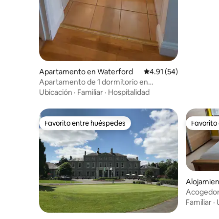
Apartamento en Waterford
Calificación promedio:
4.91 (54)
Apartamento de 1 dormitorio en
Faithlegg, Waterford
Ubicación
·
Familiar
·
Hospitalidad
Favorito entre huéspedes
Favorito
Favorito entre huéspedes
Favorito
Alojamien
Acogedor
Familiar
·