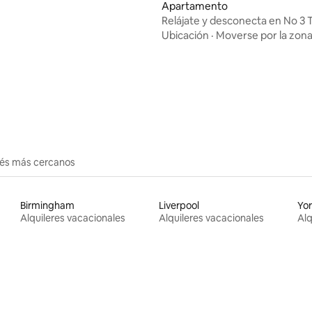
 4.91 de 5, 76 reseñas
Apartamento
Relájate y desconecta en No 3 
Ubicación
·
Moverse por la zon
erés más cercanos
Birmingham
Liverpool
Yo
Alquileres vacacionales
Alquileres vacacionales
Alq