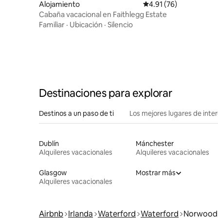
Alojamiento
Calificación promedio:
4.91 (76)
Cabaña vacacional en Faithlegg Estate
Familiar
·
Ubicación
·
Silencio
Destinaciones para explorar
Destinos a un paso de ti
Los mejores lugares de int
Dublín
Mánchester
Alquileres vacacionales
Alquileres vacacionales
Glasgow
Mostrar más
Alquileres vacacionales
Airbnb
Irlanda
Waterford
Waterford
Norwood