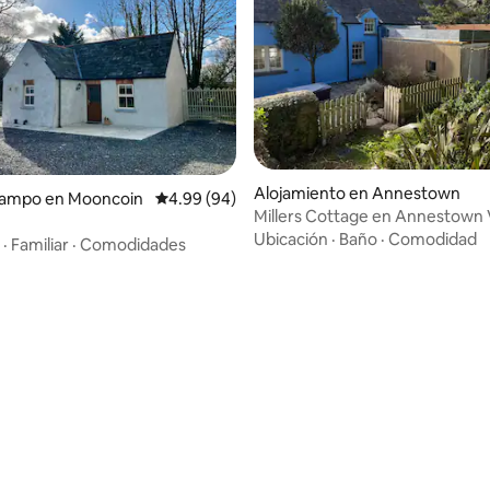
Alojamiento en Annestown
campo en Mooncoin
Calificación promedio: 4.99 de 5, 94 reseñas
4.99 (94)
Millers Cottage en Annestown V
Ubicación
·
Baño
·
Comodidad
·
Familiar
·
Comodidades