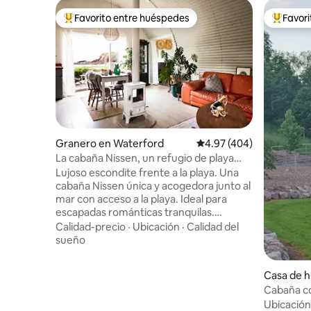
Favorito entre huéspedes
Favor
Favorito entre huéspedes preferido
Favorito
Granero en Waterford
Calificación promedio: 
4.97 (404)
La cabaña Nissen, un refugio de playa
único y elegante
Lujoso escondite frente a la playa. Una
cabaña Nissen única y acogedora junto al
mar con acceso a la playa. Ideal para
escapadas románticas tranquilas.
Destacada en la portada de la revista
Calidad-precio
·
Ubicación
·
Calidad del
Ireland's Homes Interiors & Living y
sueño
Period Living, la cabaña Nissen es el
epítome de la elegancia junto al mar. El
Casa de 
espacio abierto de planta alta incluye una
Cabaña con
estufa de leña, un baño de estilo balinés
Ubicación
con ducha de efecto lluvia, un elegante