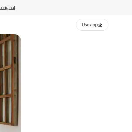
 original
Use app
o o desliza el dedo.