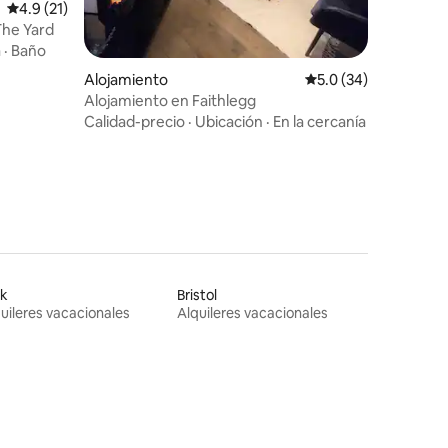
Calificación promedio: 4.9 de 5, 21 reseñas
4.9 (21)
The Yard
a
·
Baño
Alojamiento
Calificación promedio
5.0 (34)
Alojamiento en Faithlegg
Calidad-precio
·
Ubicación
·
En la cercanía
rk
Bristol
uileres vacacionales
Alquileres vacacionales