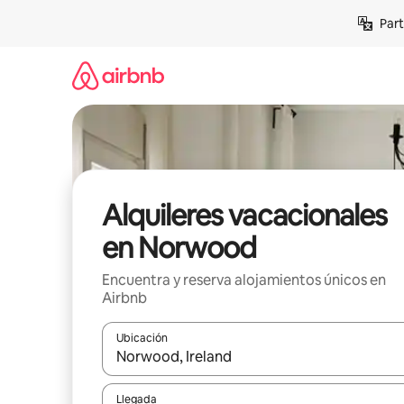
Omite
Part
el
contenido
Alquileres vacacionales
en Norwood
Encuentra y reserva alojamientos únicos en
Airbnb
Ubicación
Cuando los resultados estén disponibles, navega co
Llegada