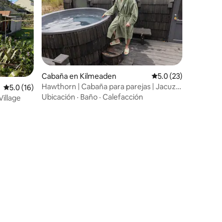
Cabaña en Kilmeaden
Calificación promedi
5.0 (23)
Hawthorn | Cabaña para parejas | Jacuzzi
Calificación promedio: 5.0 de 5, 16 reseñas
5.0 (16)
| Greenway
Ubicación
·
Baño
·
Calefacción
illage