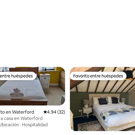
 4.91 de 5, 54 reseñas
 entre huéspedes
Favorito entre huéspedes
 entre huéspedes
Favorito entre huéspedes
to en Waterford
Calificación promedio: 4.94 de 5, 32 reseñas
4.94 (32)
a casa en Waterford
Ubicación
·
Hospitalidad