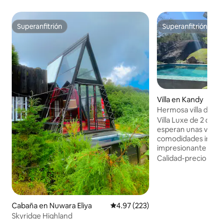
Superanfitrión
Superanfitrión
Superanfitrión
Superanfitrión
Villa en Kandy
Hermosa villa de 2
dormitorios~Pisci
Villa Luxe de 2 do
mágica
esperan unas vist
comodidades inigualables. 
impresionante Hill 
ciudad de Kandy, 
Calidad-precio
·
Fa
meticulosamente
una estancia inolv
queridos que busc
Nuestro ambiente
elegancia moderna
Cabaña en Nuwara Eliya
Calificación promedio: 4.97 de 5
4.97 (223)
ofrece espectacula
Skyridge Highland