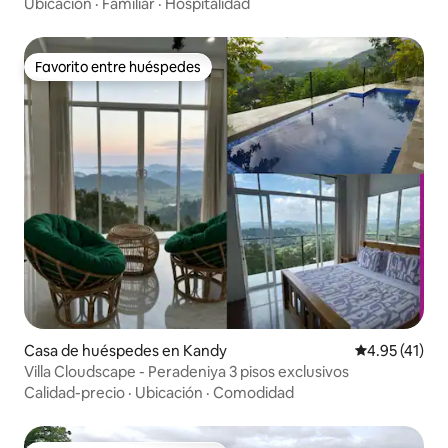
Ubicación
·
Familiar
·
Hospitalidad
Favorito entre huéspedes
Favorito entre huéspedes
Casa de huéspedes en Kandy
Calificación 
4.95 (41)
Villa Cloudscape - Peradeniya 3 pisos exclusivos
Calidad-precio
·
Ubicación
·
Comodidad