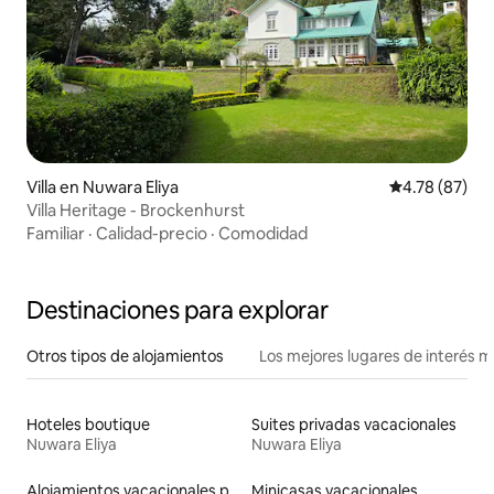
Villa en Nuwara Eliya
Calificación 
4.78 (87)
Villa Heritage - Brockenhurst
Familiar
·
Calidad-precio
·
Comodidad
Destinaciones para explorar
Otros tipos de alojamientos
Los mejores lugares de interés 
Hoteles boutique
Suites privadas vacacionales
Nuwara Eliya
Nuwara Eliya
Alojamientos vacacionales para familias
Minicasas vacacionales