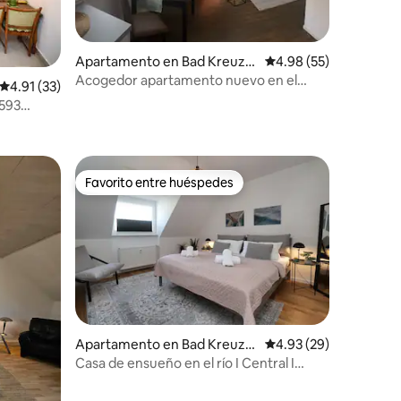
Apartamento en Bad Kreuzn
Calificación promedio:
4.98 (55)
ach
Acogedor apartamento nuevo en el
Calificación promedio: 4.91 de 5, 33 reseñas
4.91 (33)
pueblo vinícola de Bosenheim
5593
Favorito entre huéspedes
Favorito entre huéspedes
Apartamento en Bad Kreuzn
Calificación promedio:
4.93 (29)
ach
Casa de ensueño en el río I Central I
Balcón I Estacionamiento