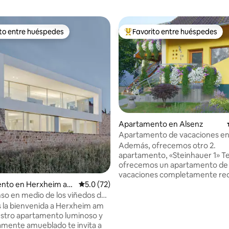
ito entre huéspedes
Favorito entre huéspedes
 entre huéspedes preferido
Favorito entre huéspedes prefe
Apartamento en Alsenz
Apartamento de vacaciones en
parque de arenisca «Steinhauer
Además, ofrecemos otro 2.
apartamento, «Steinhauer 1» Te
 4.89 de 5, 36 reseñas
ofrecemos un apartamento de
flix/Wifi
vacaciones completamente re
y renovado en el hermoso Palat
nto en Herxheim am
Calificación promedio: 5.0 de 5, 72 reseñas
5.0 (72)
Norte. A pocos kilómetros de l
so en medio de los viñedos del
balneario de Bad Kreuznach. En
o
 la bienvenida a Herxheim am
vinícola del Nahe. Ruta de sen
stro apartamento luminoso y
altura Nordpfalz, ruta ciclista A
mente amueblado te invita a