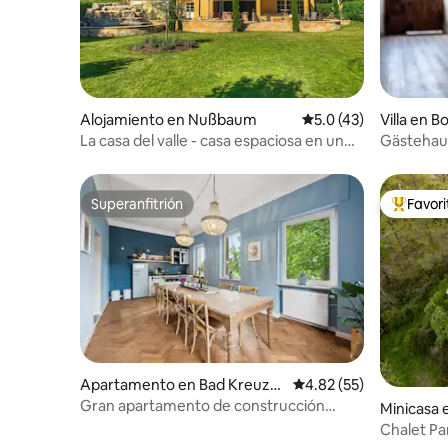
Alojamiento en Nußbaum
Calificación promedio
5.0 (43)
Villa en 
nstraße
La casa del valle - casa espaciosa en un
Gästehau
entorno idílico
Superanfitrión
Favor
Superanfitrión
Favorito
Apartamento en Bad Kreuzn
Calificación promedio:
4.82 (55)
ach
Gran apartamento de construcción
Minicasa 
antigua I Terraza I Central I 8 personas
Chalet Pa