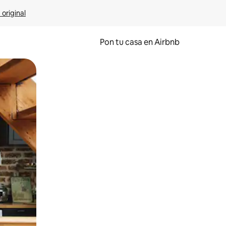
 original
Pon tu casa en Airbnb
o o desliza el dedo.