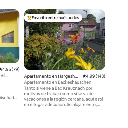
Alojamie
Favorito entre huéspedes
Favor
rido
Favorito entre huéspedes preferido
Favorit
ddershe
Encantad
vacacione
Visite nu
apartame
Meddersh
vinícola
una exper
personas
Tenemos 
familias 
Calificación promedio: 4.95 de 5, 79 reseñas
4.95 (79)
y con las
 el
Apartamento en Hargeshei
Calificación promedio: 
4.99 (143)
Emrich-S
 2»
m
Dönnhoff
Apartamento en Backeshäuschen
vinos sie
(planta baja)
Tanto si viene a Bad Kreuznach por
pueden o
motivos de trabajo como si se va de
diseñado
individual
vacaciones a la región cercana, aquí está
inado del
en el lugar adecuado. Su alojamiento,
a ciudad
moderno y recién equipado, se
 la región
encuentra en el centro histórico de
derismo de
Hargesheim, una zona de poco tráfico. El
lsenztal. A
apartamento es ideal como punto de