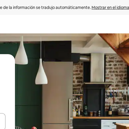
e de la información se tradujo automáticamente. 
Mostrar en el idioma
n las teclas de flecha hacia arriba y hacia abajo o explora con el tact