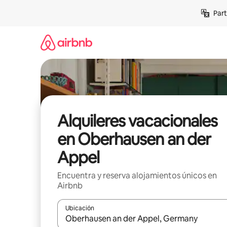
Omite
Part
el
contenido
Alquileres vacacionales
en Oberhausen an der
Appel
Encuentra y reserva alojamientos únicos en
Airbnb
Ubicación
Cuando los resultados estén disponibles, navega co