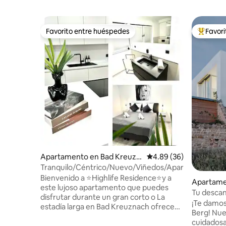
Favorito entre huéspedes
Favor
Favorito entre huéspedes
Favorito
Apartamento en Bad Kreuzn
Calificación promedio:
4.89 (36)
ach
Tranquilo/Céntrico/Nuevo/Viñedos/Aparcamiento/Net
Bienvenido a ⭐️Highlife Residence⭐️y a
Apartame
este lujoso apartamento que puedes
Berg
Tu descan
disfrutar durante un gran corto o La
Palatinad
¡Te damos
estadía larga en Bad Kreuznach ofrece
Berg! Nue
todo - 2 dormitorios con camas dobles
cuidadosa
cómodas - Sofá cama (1 asiento). - Baño +