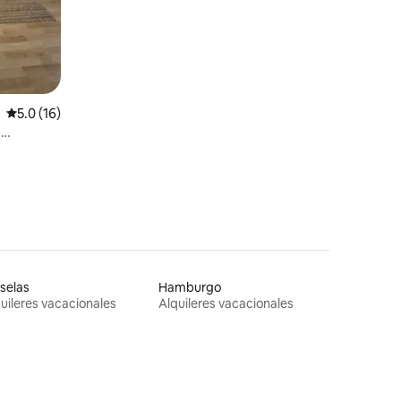
Calificación promedio: 5.0 de 5, 16 reseñas
5.0 (16)
n
selas
Hamburgo
uileres vacacionales
Alquileres vacacionales