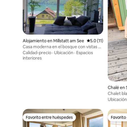
Alojamiento en Millstatt am See
Calificación promedio
5.0 (11)
Casa moderna en el bosque con vistas al
lago Millstättersee
Calidad-precio
·
Ubicación
·
Espacios
interiores
Chalé en S
rict
Chalet bla
ti y tu per
Ubicación
Favorito entre huéspedes
Favorito
Favorito entre huéspedes
Favorito