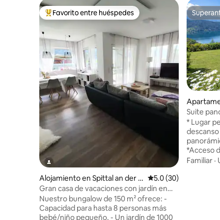
Favorito entre huéspedes
Superanf
Favorito entre huéspedes preferido
Superanf
Apartame
Suite pan
Millstätte
* Lugar p
descanso d
panorámic
*Acceso di
terraza. *
Familiar
·
Dellach. 
senderism
Alojamiento en Spittal an der D
Calificación promedio
5.0 (30)
(Millstätteralm, Granat
rau
Gran casa de vacaciones con jardín en
Zwergsee) 
Mölltal
Nuestro bungalow de 150 m² ofrece: -
muro de e
Capacidad para hasta 8 personas más
'Jungfern
bebé/niño pequeño. - Un jardín de 1000