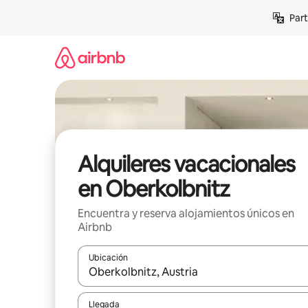
Omite
Part
el
contenido
Alquileres vacacionales
en Oberkolbnitz
Encuentra y reserva alojamientos únicos en
Airbnb
Ubicación
Cuando los resultados estén disponibles, navega co
Llegada