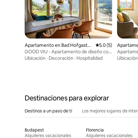
Apartamento en Bad Hofgastei
Calificación promedi
5.0 (5)
Apartame
n
GOOD VIU - Apartamento de diseño con
Apartamen
vistas panorámicas
Ubicación
·
Decoración
·
Hospitalidad
Ubicación
Destinaciones para explorar
Destinos a un paso de ti
Los mejores lugares de int
Budapest
Florencia
Alquileres vacacionales
Alquileres vacacionales