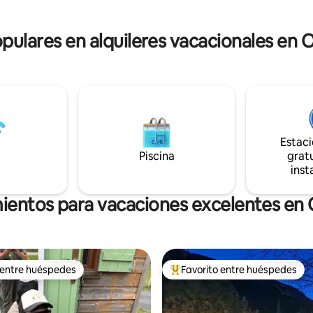
en las inmediaciones
compartido solo con los propiet
e pescado, Pizzería, Cape
otros veraneantes. Muebles de 
runch at Charly 's Seelounge)
opulares en alquileres vacacionales en 
bancos disponibles. Entrada pri
totalmente independiente.
Estac
Piscina
gratu
inst
mientos para vacaciones excelentes en 
 entre huéspedes
Favorito entre huéspedes
 entre huéspedes
Favorito entre huéspedes prefe