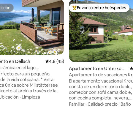
itrión
Favorito entre huéspedes
itrión
Favorito entre huéspedes prefe
nto en Dellach
Calificación promedio: 4.8 de 5, 45 reseñas
4.8 (45)
orámica en el lago
Apartamento en Unterkolb
C
rsee
erfecto para un pequeño
nitz
Apartamento de vacaciones K
e la vida cotidiana. * Vista
El apartamento vacacional Kre
a única sobre Millstättersee
consta de un dormitorio doble, 
recto al jardín a través de la
comedor con sofá cama doble,
 A15 minutos a pie de la playa de
Ubicación
·
Limpieza
con cocina completa, nevera,
* ubicado en medio de rutas de
congelador y lavavajillas. Baño
Familiar
·
Calidad-precio
·
Baño
o, ciclismo y senderismo
: 5.0 de 5, 30 reseñas
separada. La cama de matrimon
tor, Slowtrail
puede separar en dos camas in
*carril bici hasta el famoso
previo acuerdo. Vistas a las cordilleras de
scalada en el lago
Kreuzeck y Reisseck. Acceso di
sprung' * Consejos culinarios
gran jardín privado orientado al