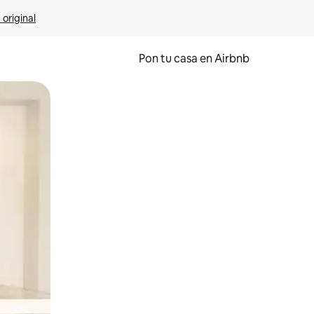
 original
Pon tu casa en Airbnb
o o desliza el dedo.