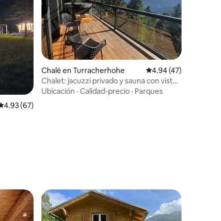
Chalé en Turracherhohe
Calificación promedio:
4.94 (47)
Chalet: jacuzzi privado y sauna con vista
a la montaña
Ubicación
·
Calidad-precio
·
Parques
Calificación promedio: 4.93 de 5, 67 reseñas
4.93 (67)