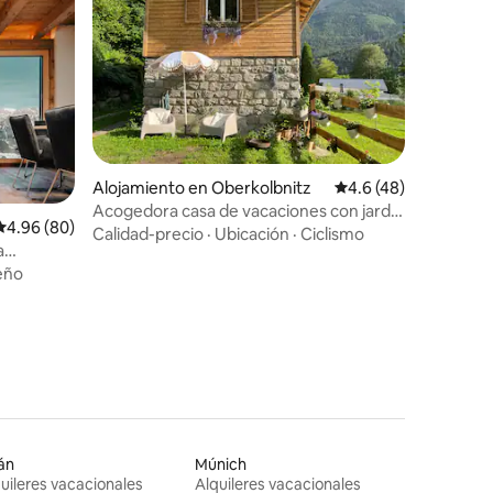
Alojamiento en Oberkolbnitz
Calificación promedio
4.6 (48)
Acogedora casa de vacaciones con jardín
Calificación promedio: 4.96 de 5, 80 reseñas
4.96 (80)
en Kolbnitz
Calidad-precio
·
Ubicación
·
Ciclismo
a
eño
án
Múnich
uileres vacacionales
Alquileres vacacionales