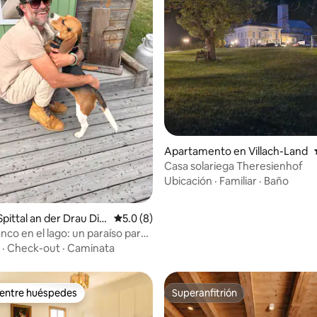
: 5.0 de 5, 11 reseñas
Apartamento en Villach-Land
Casa solariega Theresienhof
Ubicación
·
Familiar
·
Baño
pittal an der Drau Dist
Calificación promedio: 5.0 de 5, 8 reseñas
5.0 (8)
nco en el lago: un paraíso para
ro
·
Check-out
·
Caminata
 entre huéspedes
Superanfitrión
 entre huéspedes
Superanfitrión