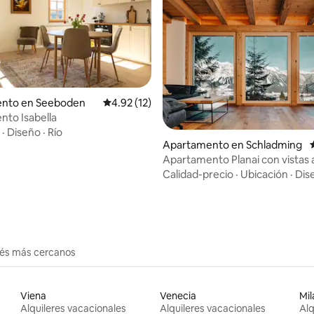
o: 5.0 de 5, 5 reseñas
nto en Seeboden
Calificación promedio: 4.92 de 5, 12 reseñas
4.92 (12)
to Isabella
·
Diseño
·
Río
Apartamento en Schladming
Apartamento Planai con vistas 
Dachstein
Calidad-precio
·
Ubicación
·
Dis
erés más cercanos
Viena
Venecia
Mil
Alquileres vacacionales
Alquileres vacacionales
Alq