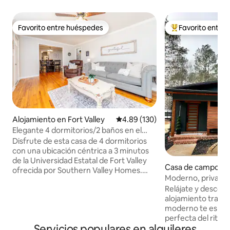
Favorito entre huéspedes
Favorito entre
Favorito entre huéspedes
Favorito entre hu
Alojamiento en Fort Valley
Calificación promedio: 4.89 de 5
4.89 (130)
Elegante 4 dormitorios/2 baños en el
corazón de Fort Valley
Disfrute de esta casa de 4 dormitorios
con una ubicación céntrica a 3 minutos
de la Universidad Estatal de Fort Valley
Casa de campo e
ofrecida por Southern Valley Homes.
ma
Moderno, privado y
Características de esta casa: -3
Perry/GNFA-HOT 
Relájate y descon
dormitorios con una cama tamaño
alojamiento tranqui
queen en cada habitación, 1 dormitorio
moderno te esper
tiene 2 camas individuales - Cocina
perfecta del ritmo
totalmente equipada. - Cafetería
Servicios populares en alquileres
alojamiento de 2 d
totalmente equipada con cafetera de