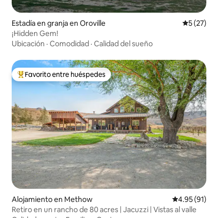
Estadía en granja en Oroville
Calificaci
5 (27)
¡Hidden Gem!
Ubicación
·
Comodidad
·
Calidad del sueño
Favorito entre huéspedes
Favorito entre huéspedes preferido
Alojamiento en Methow
Calificación 
4.95 (91)
Retiro en un rancho de 80 acres | Jacuzzi | Vistas al valle