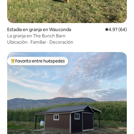
Estadía en granja en Wauconda
Calificación p
4.97 (64)
La granja en The Bunch Barn
Ubicación
·
Familiar
·
Decoración
Favorito entre huéspedes
Favorito entre huéspedes preferido