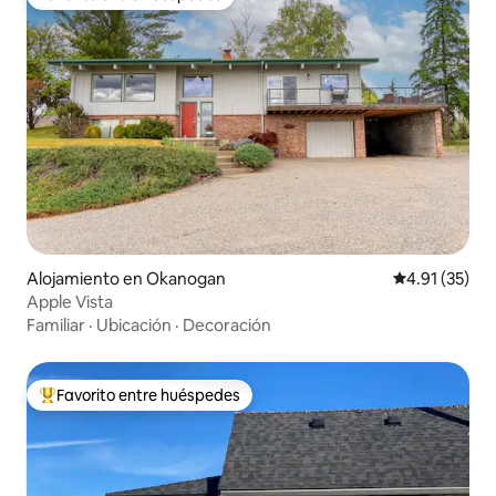
Favorito entre huéspedes
Alojamiento en Okanogan
Calificación 
4.91 (35)
Apple Vista
Familiar
·
Ubicación
·
Decoración
Favorito entre huéspedes
Favorito entre huéspedes preferido