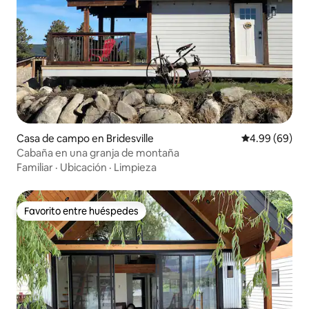
Casa de campo en Bridesville
Calificación p
4.99 (69)
Cabaña en una granja de montaña
Familiar
·
Ubicación
·
Limpieza
Favorito entre huéspedes
Favorito entre huéspedes