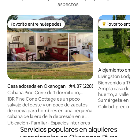
aspectos.
Favorito entre huéspedes
Favorito entre
Favorito entre huéspedes
Favorito entre hu
Alojamiento en Oro
Livingston Lodge •
con jacuzzi
Bienvenido a The 
Casa adosada en Okanogan
Calificación promedio: 4.87 de 5
4.87 (228)
Amplia casa de mad
Cabaña Pine Cone de 1 dormitorio,
huerto, al valle y 
Okanogan, WA (a 6,4 km de Omak)
1BR Pine Cone Cottage es un poco
Sumérgete en el jac
salvaje del oeste y un poco de zapatos
terraza y disfruta d
Calidad-precio
·
Fa
de cueva para hombres en una pequeña
tranquilidad. A poc
cabaña de la era de la depresión en el
una bodega local y
hermoso norte del centro de
Ubicación
·
Familiar
·
Espacios interiores
Osoyoos y de la ciudad.
Washington. Pequeño pero cómodo,
Servicios populares en alquileres
destacado • Jacuzzi para 7 personas con
con wifi y TV inteligente
vista • Se admiten