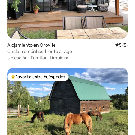
Alojamiento en Oroville
Calificac
5 (5)
Chalet romántico frente al lago
Ubicación
·
Familiar
·
Limpieza
Favorito entre huéspedes
Favorito entre huéspedes preferido