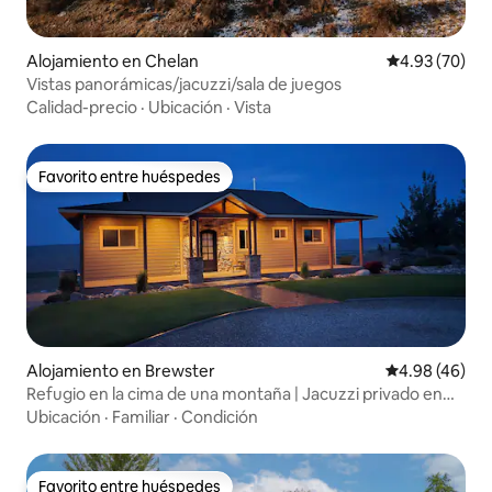
Alojamiento en Chelan
Calificación p
4.93 (70)
Vistas panorámicas/jacuzzi/sala de juegos
Calidad-precio
·
Ubicación
·
Vista
Favorito entre huéspedes
Favorito entre huéspedes
Alojamiento en Brewster
Calificación p
4.98 (46)
Refugio en la cima de una montaña | Jacuzzi privado en
Gamble Sands
Ubicación
·
Familiar
·
Condición
Favorito entre huéspedes