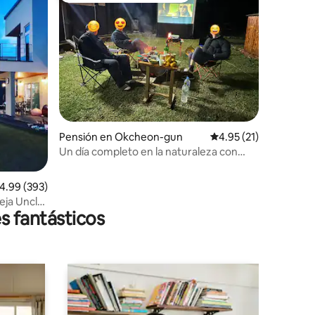
Pensión en Okcheon-gun
Calificación promedio:
4.95 (21)
Un día completo en la naturaleza con
check-in temprano y check-out tardío
alificación promedio: 4.99 de 5, 393 reseñas
4.99 (393)
eja Uncle
s fantásticos
barbacoa
aurante