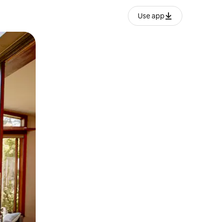
Use app
o o desliza el dedo.