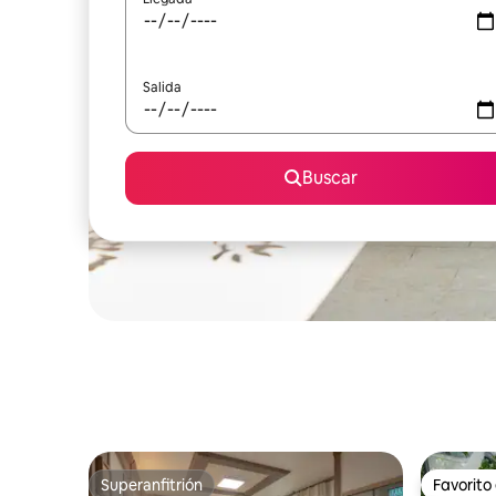
Salida
Buscar
Superanfitrión
Favorito
Superanfitrión
Favorito