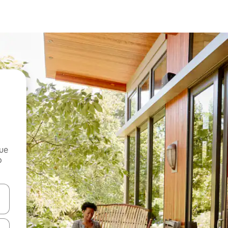
que
o
n las teclas de flecha hacia arriba y hacia abajo o explora con el tact