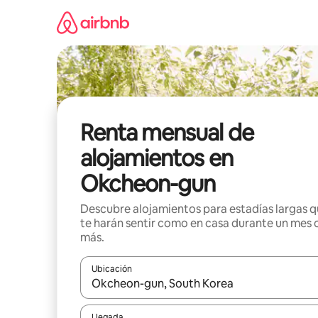
Omite
el
contenido
Renta mensual de
alojamientos en
Okcheon-gun
Descubre alojamientos para estadías largas 
te harán sentir como en casa durante un mes 
más.
Ubicación
Cuando los resultados estén disponibles, navega co
Llegada