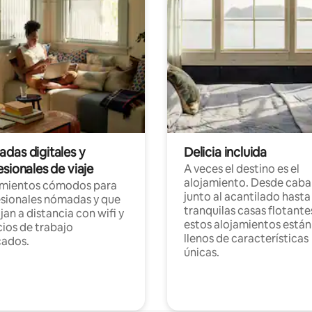
das digitales y
Delicia incluida
sionales de viaje
A veces el destino es el
alojamiento. Desde caba
amientos cómodos para
junto al acantilado hasta
sionales nómadas y que
tranquilas casas flotante
jan a distancia con wifi y
estos alojamientos están
ios de trabajo
llenos de características
cados.
únicas.