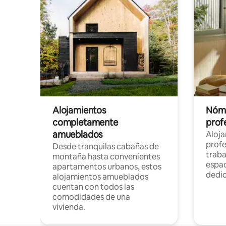
Alojamientos
Nóma
completamente
profe
amueblados
Aloj
profe
Desde tranquilas cabañas de
traba
montaña hasta convenientes
espac
apartamentos urbanos, estos
dedi
alojamientos amueblados
cuentan con todos las
comodidades de una
vivienda.