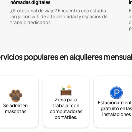
nómadas digitales
i
¿Profesional de viaje? Encuentra una estadía
E
larga con wifi de alta velocidad y espacios de
a
trabajo dedicados.
c
p
rvicios populares en alquileres mensua
Zona para
Estacionamien
Se admiten
trabajar con
gratuito en la
mascotas
computadoras
instalaciones
portátiles.