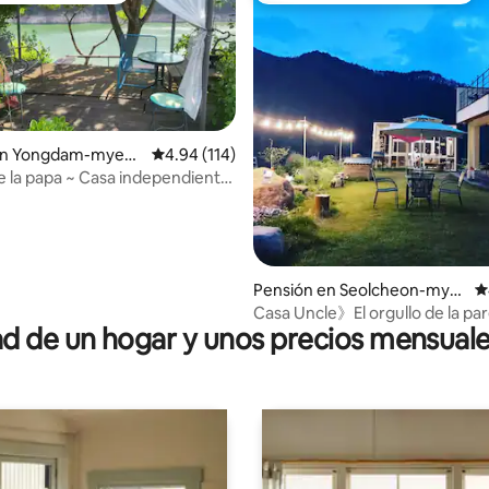
en Yongdam-myeo
Calificación promedio: 4.94 de 5, 114 reseñas
4.94 (114)
de la papa ~ Casa independiente
4.85 de 5, 118 reseñas
n lago fresco Alojamiento para
uipo Estrellas de verano,
egos en el agua del valle
Pensión en Seolcheon-mye
C
on, Muju-gun
Casa Uncle》El orgullo de la par
 de un hogar y unos precios mensuale
- Casa de huéspedes exclusiva
#Chonkangsu #Maestro de la 
#Restaurante con vistas #Rest
de la vida