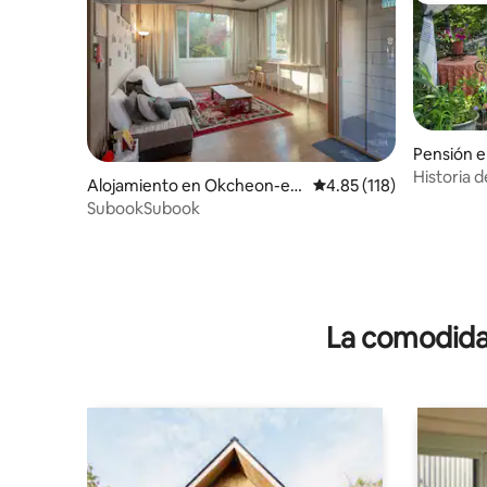
Pensión 
n, Jinan
Historia 
Alojamiento en Okcheon-eu
Calificación promedio: 
4.85 (118)
junto a u
p, Ogcheon
SubookSubook
un solo eq
viento, ju
La comodidad