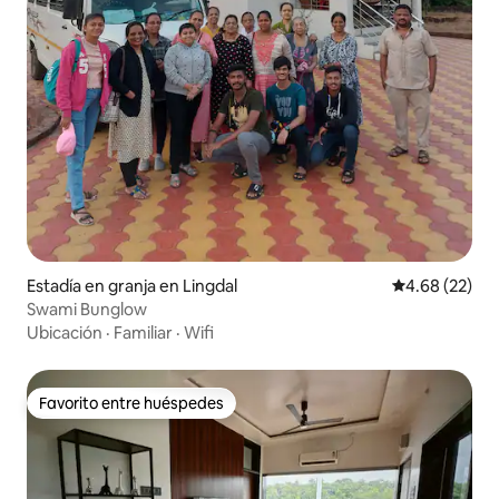
Estadía en granja en Lingdal
Calificación p
4.68 (22)
Swami Bunglow
Ubicación
·
Familiar
·
Wifi
Favorito entre huéspedes
Favorito entre huéspedes