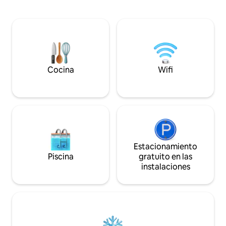
playas y las atracciones turísticas están a
para enfriar el lug
pocos kilómetros en auto. Despiértate
disponible. A unos 3 km del templo
con el canto de los pájaros, respira aire
Shaktipeeth Mahal
puro y relájate lejos de las multitudes de
distancia a pie del lag
turistas. Cocina tus propias comidas o
acceso al anfitrión
disfruta de comida preordenada.
familia en la plant
Disfruta de la tranquilidad y la auténtica
llegada autónomo 
vida de Malvani en un espacio que
cualquier momento
Cocina
Wifi
realmente te hará sentir como en casa.
Estacionamiento g
cerca de la casa
Estacionamiento
Piscina
gratuito en las
instalaciones