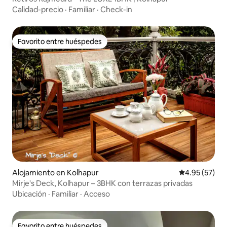
Calidad-precio
·
Familiar
·
Check-in
Favorito entre huéspedes
Favorito entre huéspedes
Alojamiento en Kolhapur
Calificación 
4.95 (57)
Mirje's Deck, Kolhapur – 3BHK con terrazas privadas
Ubicación
·
Familiar
·
Acceso
Favorito entre huéspedes