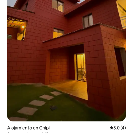
Alojamiento en Chipi
Calificació
5.0 (4)