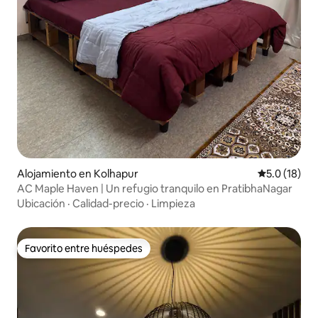
Alojamiento en Kolhapur
Calificación
5.0 (18)
AC Maple Haven | Un refugio tranquilo en PratibhaNagar
Ubicación
·
Calidad-precio
·
Limpieza
Favorito entre huéspedes
Favorito entre huéspedes