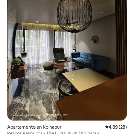
Apartamento en Kolhapur
Calificación p
4.89 (28)
Retiros Rajmudra - The LUXE 1BHK | Kolhapur