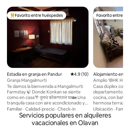
Favorito entre huéspedes
Favorito entre h
Favorito entre huéspedes preferido
Favorito entre h
Estadía en granja en Pandur
Calificación promedio: 4.9 de 
4.9 (10)
Alojamiento en Ko
Granja Mangalmurti
Amplio 1BHK Home
templo Mahalaks
Te damos la bienvenida a Mangalmurti
Casa dúplex con u
Farmstay 🍃 Donde Konkan se siente
departamento de 1
como en casa🌴 तुमचं कोकणातलं घर🏡 Una
cocina, con baño p
tranquila casa con aire acondicionado y
hermosa terraza con jardí
una cocina bien equipada, rodeada de
disponible en el primer pi
Familiar
·
Calidad-precio
·
Check-in
Ubicación
·
Familia
cocoteros y en un entorno rural. Situado
Servicios populares en alquileres
de agua, enfriador 
a 1 km de la autopista Mumbai-Goa, para
hay aire acondicio
vacacionales en Olavan
que puedas viajar con facilidad. Las
el enfriador de air