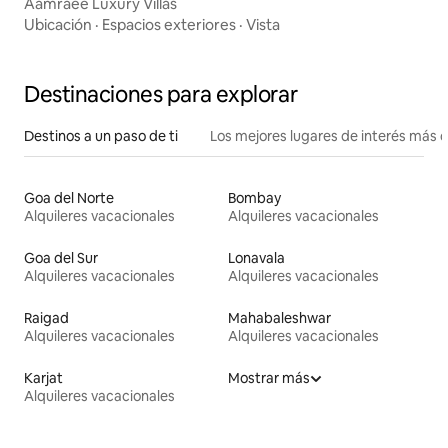
Aamraee Luxury Villas
Ubicación
·
Espacios exteriores
·
Vista
Destinaciones para explorar
Destinos a un paso de ti
Los mejores lugares de interés más 
Goa del Norte
Bombay
Alquileres vacacionales
Alquileres vacacionales
Goa del Sur
Lonavala
Alquileres vacacionales
Alquileres vacacionales
Raigad
Mahabaleshwar
Alquileres vacacionales
Alquileres vacacionales
Karjat
Mostrar más
Alquileres vacacionales