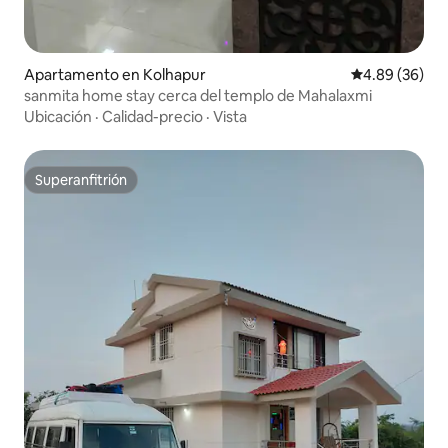
Apartamento en Kolhapur
Calificación p
4.89 (36)
sanmita home stay cerca del templo de Mahalaxmi
Ubicación
·
Calidad-precio
·
Vista
Superanfitrión
Superanfitrión