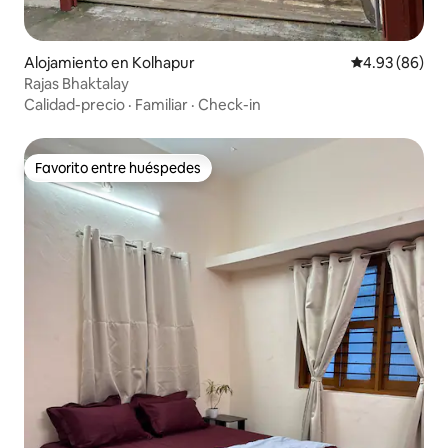
Alojamiento en Kolhapur
Calificación p
4.93 (86)
Rajas Bhaktalay
Calidad-precio
·
Familiar
·
Check-in
Favorito entre huéspedes
Favorito entre huéspedes