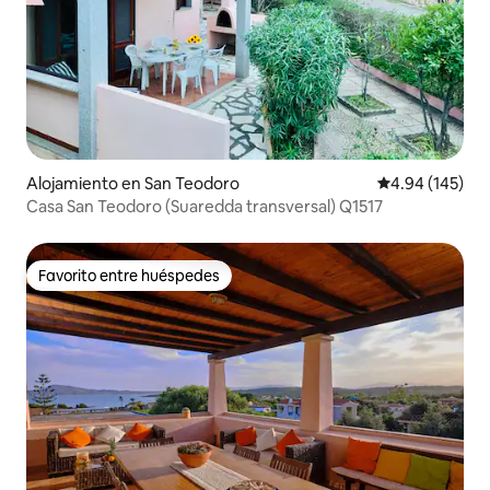
Alojamiento en San Teodoro
Calificación pr
4.94 (145)
Casa San Teodoro (Suaredda transversal) Q1517
Favorito entre huéspedes
Favorito entre huéspedes