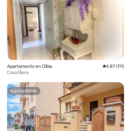
Apartamento en Olbia
Calificación p
4.87 (111)
Casa Elena
Superanfitrión
Superanfitrión