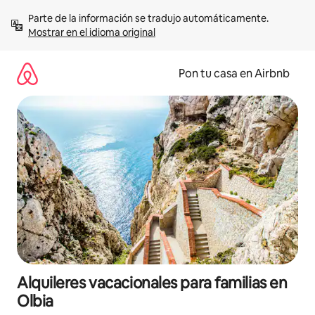
Omite
Parte de la información se tradujo automáticamente. 
el
Mostrar en el idioma original
contenido
Pon tu casa en Airbnb
Alquileres vacacionales para familias en
Olbia