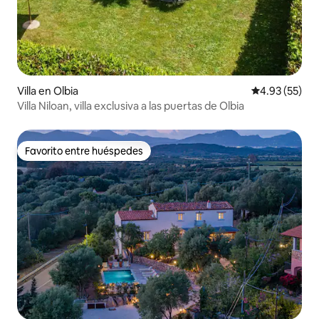
Villa en Olbia
Calificación 
4.93 (55)
Villa Niloan, villa exclusiva a las puertas de Olbia
Favorito entre huéspedes
Favorito entre huéspedes