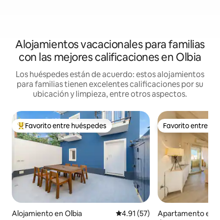
Alojamientos vacacionales para familias
con las mejores calificaciones en Olbia
Los huéspedes están de acuerdo: estos alojamientos
para familias tienen excelentes calificaciones por su
ubicación y limpieza, entre otros aspectos.
Favorito entre huéspedes
Favorito entre h
Favorito entre huéspedes preferido
Favorito entre h
Alojamiento en Olbia
Calificación promedio: 4.91 de 
4.91 (57)
Apartamento en G