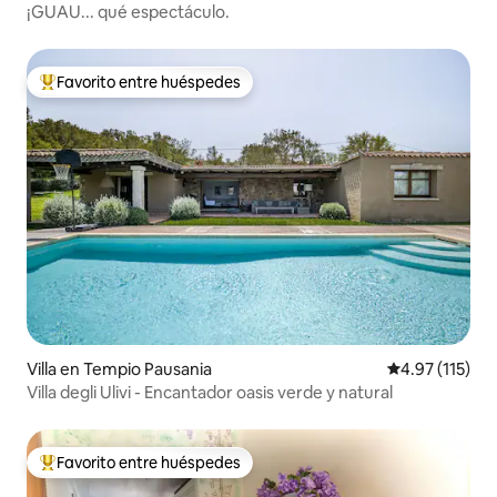
¡GUAU... qué espectáculo.
Favorito entre huéspedes
Favorito entre huéspedes preferido
Villa en Tempio Pausania
Calificación p
4.97 (115)
Villa degli Ulivi - Encantador oasis verde y natural
Favorito entre huéspedes
Favorito entre huéspedes preferido