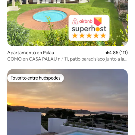
Apartamento en Palau
Calificación p
4.86 (111)
COMO en CASA PALAU n.° 11, patio paradisíaco junto a la
piscina
Favorito entre huéspedes
Favorito entre huéspedes