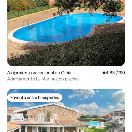
Alojamiento vacacional en Olbia
Calificación p
4.83 (133)
Apartamento La Marina con piscina
Favorito entre huéspedes
Favorito entre huéspedes