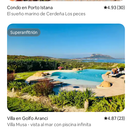
Condo en Porto Istana
Calificación p
4.93 (30)
El sueño marino de Cerdeña Los peces
Superanfitrión
Superanfitrión
Villa en Golfo Aranci
Calificación 
4.87 (23)
Villa Musa - vista al mar con piscina infinita