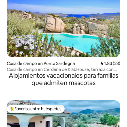
Casa de campo en Punta Sardegna
Calificación 
4.83 (23)
Casa de campo en Cerdeña de KlabHouse, terraza con
Alojamientos vacacionales para familias
jacuzzi privado
que admiten mascotas
Favorito entre huéspedes
Favorito entre huéspedes preferido