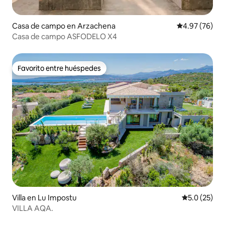
Casa de campo en Arzachena
Calificación p
4.97 (76)
Casa de campo ASFODELO X4
Favorito entre huéspedes
Favorito entre huéspedes
Villa en Lu Impostu
Calificación
5.0 (25)
VILLA AQA.