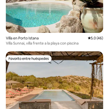
Villa en Porto Istana
Calificación
5.0 (46)
Villa Sunnai, villa frente a la playa con piscina
Favorito entre huéspedes
Favorito entre huéspedes