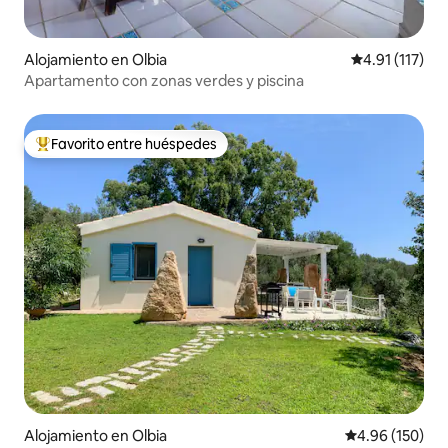
Alojamiento en Olbia
Calificación p
4.91 (117)
Apartamento con zonas verdes y piscina
Favorito entre huéspedes
Favorito entre huéspedes preferido
Alojamiento en Olbia
Calificación pr
4.96 (150)