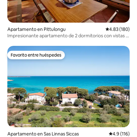
Apartamento en Pittulongu
Calificación pr
4.83 (180)
Impresionante apartamento de 2 dormitorios con vistas al
mar
Favorito entre huéspedes
Favorito entre huéspedes
Apartamento en Sas Linnas Siccas
Calificación 
4.9 (116)