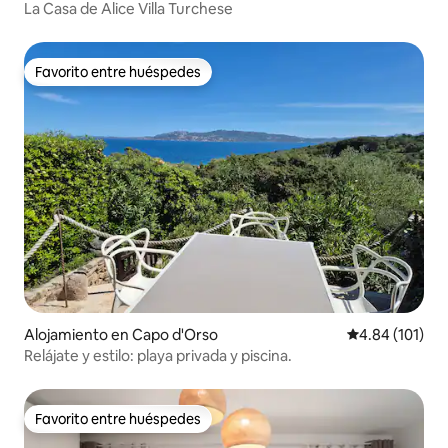
La Casa de Alice Villa Turchese
Favorito entre huéspedes
Favorito entre huéspedes
Alojamiento en Capo d'Orso
Calificación p
4.84 (101)
Relájate y estilo: playa privada y piscina.
Favorito entre huéspedes
Favorito entre huéspedes