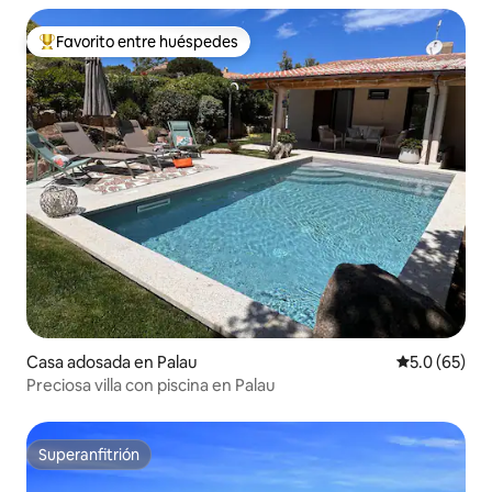
Favorito entre huéspedes
Favorito entre huéspedes preferido
Casa adosada en Palau
Calificación
5.0 (65)
Preciosa villa con piscina en Palau
Superanfitrión
Superanfitrión