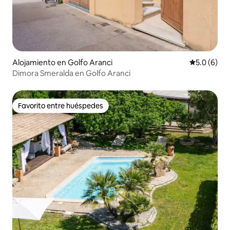
Alojamiento en Golfo Aranci
Calificació
5.0 (6)
Dimora Smeralda en Golfo Aranci
Favorito entre huéspedes
Favorito entre huéspedes