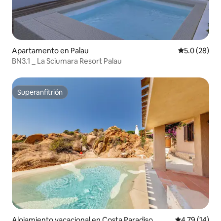
Apartamento en Palau
Calificación
5.0 (28)
BN3.1 _ La Sciumara Resort Palau
Superanfitrión
Superanfitrión
Alojamiento vacacional en Costa Paradiso
Calificación 
4.79 (14)