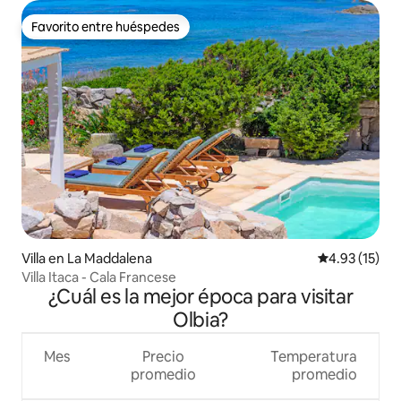
Favorito entre huéspedes
Favorito entre huéspedes
Villa en La Maddalena
Calificación 
4.93 (15)
Villa Itaca - Cala Francese
¿Cuál es la mejor época para visitar
Olbia?
Mes
Precio
Temperatura
promedio
promedio