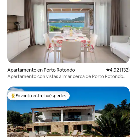
Apartamento en Porto Rotondo
Calificación p
4.92 (132)
Apartamento con vistas al mar cerca de Porto Rotondo
con piscina
Favorito entre huéspedes
Favorito entre huéspedes preferido