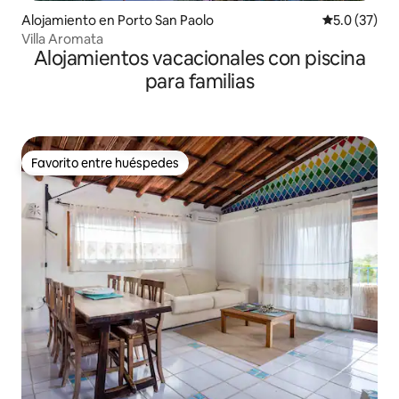
Alojamiento en Porto San Paolo
Calificación
5.0 (37)
Villa Aromata
Alojamientos vacacionales con piscina
para familias
Favorito entre huéspedes
Favorito entre huéspedes