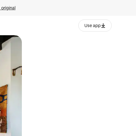
 original
Use app
o o desliza el dedo.