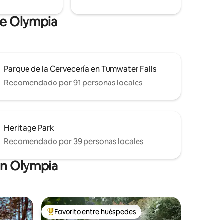
que hacen que los huéspedes vuelvan
una y otra vez!
de Olympia
Parque de la Cervecería en Tumwater Falls
Recomendado por 91 personas locales
Heritage Park
Recomendado por 39 personas locales
en Olympia
Favorito entre huéspedes
rido
Favorito entre huéspedes preferido