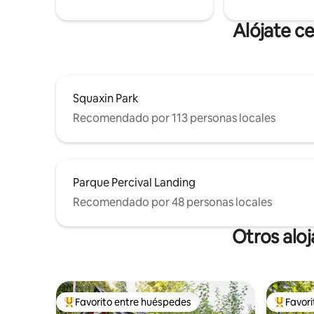
Ca
Alójate c
Squaxin Park
Recomendado por 113 personas locales
Parque Percival Landing
Recomendado por 48 personas locales
Otros alo
Favorito entre huéspedes
Favor
Favorito entre huéspedes preferido
Favorito