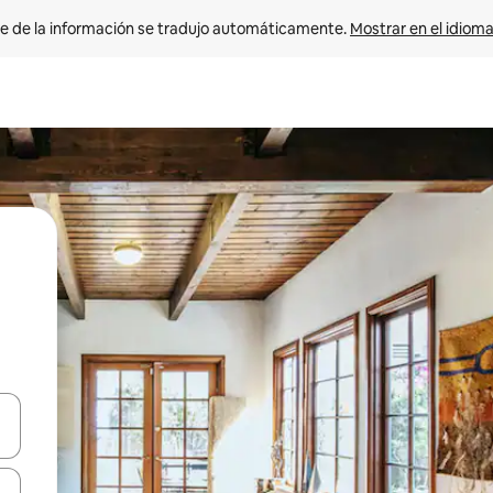
e de la información se tradujo automáticamente. 
Mostrar en el idioma
n las teclas de flecha hacia arriba y hacia abajo o explora con el tact