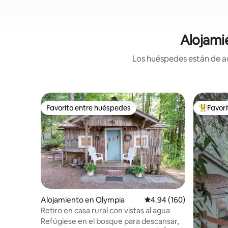
Alojami
Los huéspedes están de ac
Favorito entre huéspedes
Favor
Favorito entre huéspedes
Favorito
Alojamiento en Olympia
Calificación promedio: 
4.94 (160)
Retiro en casa rural con vistas al agua
Refúgiese en el bosque para descansar,