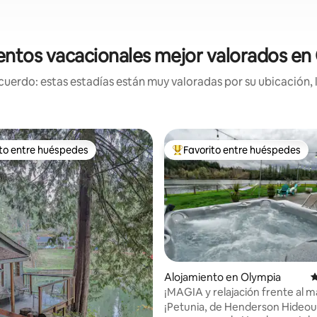
entos vacacionales mejor valorados en
uerdo: estas estadías están muy valoradas por su ubicación, 
ito entre huéspedes
Favorito entre huéspedes
 entre huéspedes preferido
Favorito entre huéspedes prefe
Alojamiento en Olympia
C
4.94 de 5, 160 reseñas
¡MAGIA y relajación frente al m
¡Jacuzzi y kayaks!
¡Petunia, de Henderson Hideout