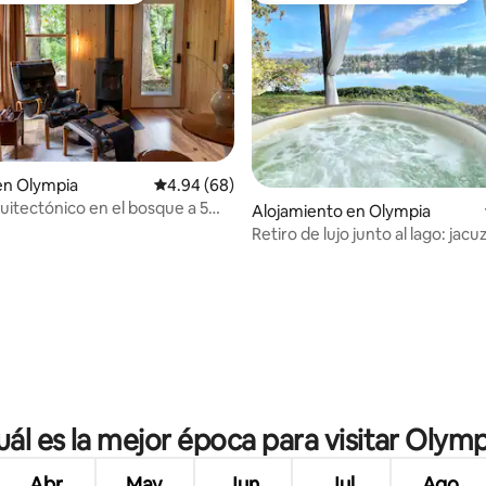
 4.94 de 5, 66 reseñas
en Olympia
Calificación promedio: 4.94 de 5, 68 reseñas
4.94 (68)
quitectónico en el bosque a 5
Alojamiento en Olympia
 Capitolio del Estado
Retiro de lujo junto al lago: jacuz
s'mores y deportes acuáticos
uál es la mejor época para visitar Olymp
Abr
May
Jun
Jul
Ago