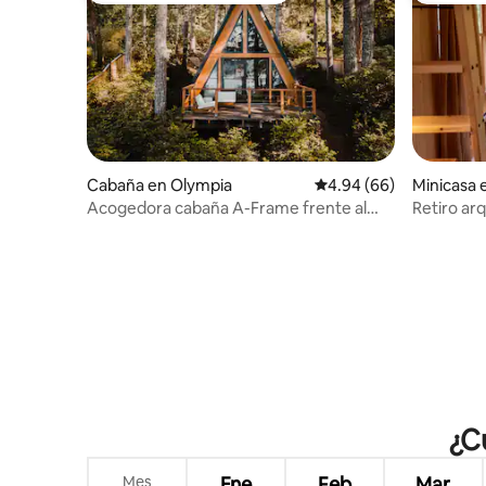
Cabaña en Olympia
Calificación promedio:
4.94 (66)
Minicasa 
Acogedora cabaña A-Frame frente al
Retiro ar
agua | Playa privada | Se admiten
millas del
mascotas
¿C
Mes
Ene
Feb
Mar