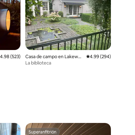
alificación promedio: 4.98 de 5, 523 reseñas
4.98 (523)
Casa de campo en Lakewoo
Calificación promedio: 
4.99 (294)
d
La biblioteca
Superanfitrión
rido
Superanfitrión