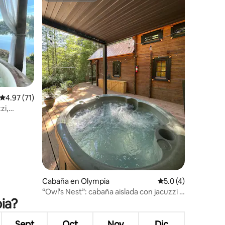
Calificación promedio: 4.97 de 5, 71 reseñas
4.97 (71)
zi,
Cabaña en Olympia
Calificación promed
5.0 (4)
“Owl's Nest”: cabaña aislada con jacuzzi y
ia?
sauna
Sept
Oct
Nov
Dic