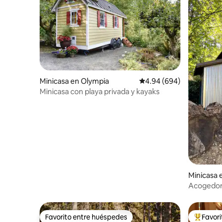
Minicasa en Olympia
Calificación promedio: 4
4.94 (694)
Minicasa con playa privada y kayaks
Minicasa 
Acogedor 
imprenta 
Favorito entre huéspedes
Favor
Favorito entre huéspedes
Favorito