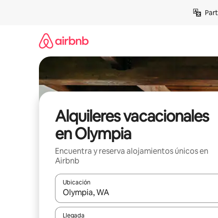
Omite
Part
el
contenido
Alquileres vacacionales
en Olympia
Encuentra y reserva alojamientos únicos en
Airbnb
Ubicación
Cuando los resultados estén disponibles, navega co
Llegada