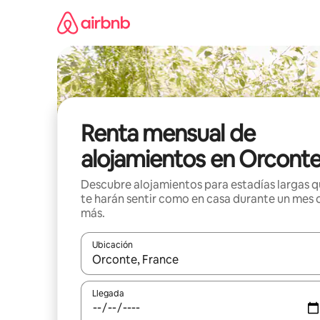
Omite
el
contenido
Renta mensual de
alojamientos en Orcont
Descubre alojamientos para estadías largas 
te harán sentir como en casa durante un mes 
más.
Ubicación
Cuando los resultados estén disponibles, navega co
Llegada