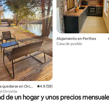
Alojamiento en Perthes
Casa de pueblo
io: 5 de 5, 24 reseñas
a quedarse en Orcon
Calificación promedio: 4.9 de 5, 59 reseñas
4.9 (59)
del Orconte
 de un hogar y unos precios mensuale