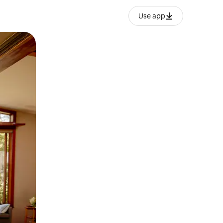
Use app
o o desliza el dedo.