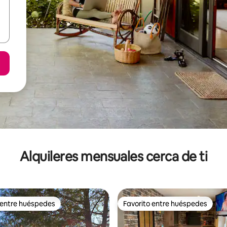
Alquileres mensuales cerca de ti
 entre huéspedes
Favorito entre huéspedes
 entre huéspedes
Favorito entre huéspedes