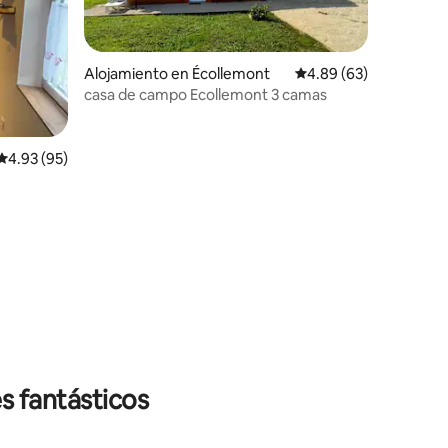
Alojamiento en Écollemont
Calificación promedio:
4.89 (63)
casa de campo Ecollemont 3 camas
Calificación promedio: 4.93 de 5, 95 reseñas
4.93 (95)
s fantásticos