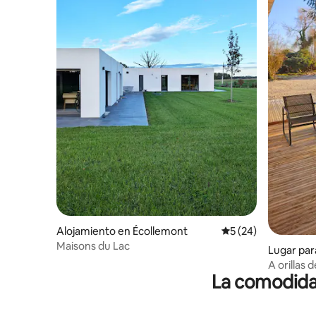
Alojamiento en Écollemont
Calificación promed
5 (24)
Maisons du Lac
Lugar par
te
A orillas 
La comodidad