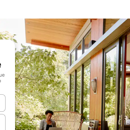
e
que
o
n las teclas de flecha hacia arriba y hacia abajo o explora con el tact