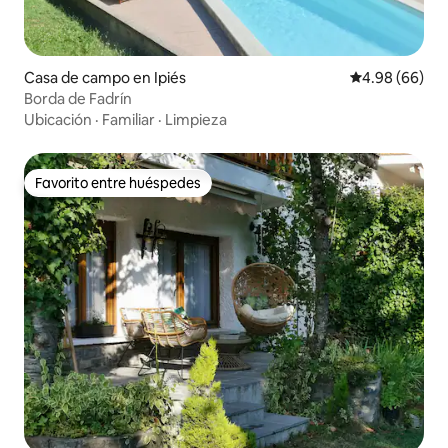
Casa de campo en Ipiés
Calificación p
4.98 (66)
Borda de Fadrín
Ubicación
·
Familiar
·
Limpieza
Favorito entre huéspedes
Favorito entre huéspedes