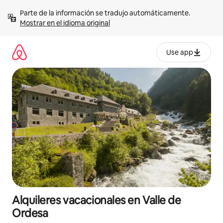
Omite
Parte de la información se tradujo automáticamente. 
el
Mostrar en el idioma original
contenido
Use app
Alquileres vacacionales en Valle de
Ordesa