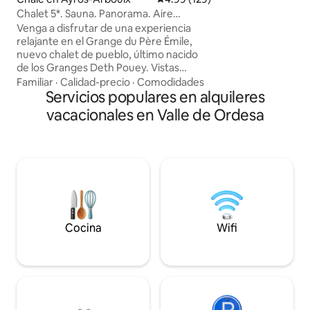
equipaje y provisi
Chalet 5*. Sauna. Panorama. Aire
vehículo. Para qui
acondicionado. Terminal eléctrico
Venga a disfrutar de una experiencia
tranquilo donde r
relajante en el Grange du Père Émile,
desconectar, hace
nuevo chalet de pueblo, último nacido
contemplar y obse
de los Granges Deth Pouey. Vistas
espacio natural d
absolutamente panorámicas desde
Familiar
·
Calidad-precio
·
Comodidades
salvaje y emblemát
todas las habitaciones y el jardín cerrado,
Servicios populares en alquileres
así como desde la sauna y la ducha
vacacionales en Valle de Ordesa
exterior. Dependencia segura para
bicicletas y esquís. Aire acondicionado
en todas las habitaciones. 2 habitaciones
cada una con su baño. Alojamiento
espacioso para 4 personas. Cama de
campaña de aventurero para un niño
(5p). Cargador V.Elec. Servicios de muy
buena calidad.
Cocina
Wifi