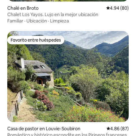
Chalé en Broto
Calificación p
4.94 (80)
Chalet Los Yayos. Lujo en la mejor ubicación
Familiar
·
Ubicación
·
Limpieza
Favorito entre huéspedes
Favorito entre huéspedes
Casa de pastor en Louvie-Soubiron
Calificación p
4.86 (87)
Romántico y histórico escondite en los Pirineos franceses