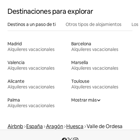
Destinaciones para explorar
Destinos a un paso de ti
Otros tipos de alojamientos
Los 
Madrid
Barcelona
Alquileres vacacionales
Alquileres vacacionales
Valencia
Marsella
Alquileres vacacionales
Alquileres vacacionales
Alicante
Toulouse
Alquileres vacacionales
Alquileres vacacionales
Palma
Mostrar más
Alquileres vacacionales
Airbnb
España
Aragón
Huesca
Valle de Ordesa