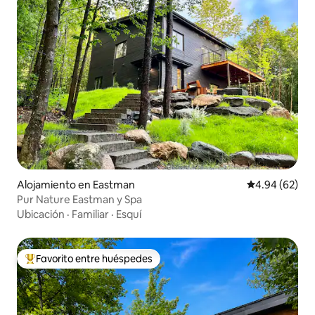
Alojamiento en Eastman
Calificación p
4.94 (62)
Pur Nature Eastman y Spa
Ubicación
·
Familiar
·
Esquí
Favorito entre huéspedes
Favorito entre huéspedes preferido