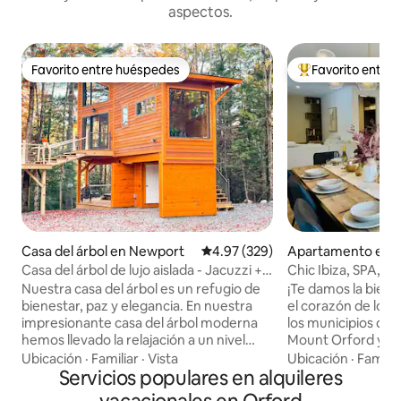
aspectos.
Favorito entre huéspedes
Favorito entre
Favorito entre huéspedes
Favorito entre hu
Casa del árbol en Newport
Calificación promedio: 4.97 de 5
4.97 (329)
Apartamento en 
Casa del árbol de lujo aislada - Jacuzzi +
Chic Ibiza, SPA, E
proyector
Nuestra casa del árbol es un refugio de
¡Te damos la bienve
bienestar, paz y elegancia. En nuestra
el corazón de los 
impresionante casa del árbol moderna
los municipios del
hemos llevado la relajación a un nivel
Mount Orford y e
completamente nuevo. A nuestro
se encuentra un c
Ubicación
·
Familiar
·
Vista
Ubicación
·
Familia
alrededor no hay nada más que bosques
Servicios populares en alquileres
elegante, perfecto
y vida silvestre. Una experiencia que no
ocho personas. C