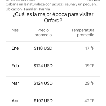
Cabaña en la naturaleza con jacuzzi, sauna y un pequeño
arroyo
Ubicación
·
Familiar
·
Parrilla
¿Cuál es la mejor época para visitar
Orford?
Mes
Precio
Temperatura
promedio
promedio
Ene
$118 USD
17 °F
Feb
$124 USD
19 °F
Mar
$124 USD
29 °F
Abr
$107 USD
42 °F