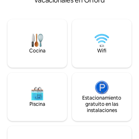
vacacionales en Orford
te puedes perder. Pon tu película
contemporánea c
favorita en el proyector, ponte zen en la
seleccionada, est
acogedora sala de sol, disfruta de la
experiencia de luj
música en el tocadiscos o coge una toalla
gran terraza y un
y dirígete a la bañera de hidromasaje de
equipada, este co
cedro personalizada. Es hora de crear
lo que necesitas 
recuerdos básicos que nunca se
inolvidables con 
olvidarán. Bienvenido a un pequeño
camas.
trocito del paraíso.
Cocina
Wifi
Estacionamiento
Piscina
gratuito en las
instalaciones