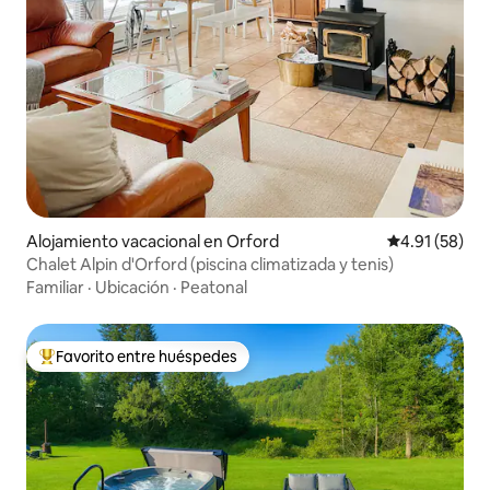
Alojamiento vacacional en Orford
Calificación 
4.91 (58)
Chalet Alpin d'Orford (piscina climatizada y tenis)
Familiar
·
Ubicación
·
Peatonal
Favorito entre huéspedes
Favorito entre huéspedes preferido