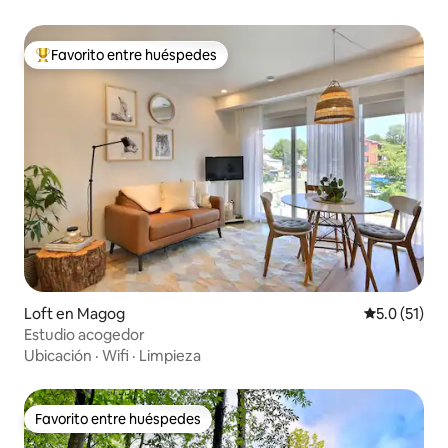
Favorito entre huéspedes
Favorito entre huéspedes preferido
Loft en Magog
Calificación
5.0 (51)
Estudio acogedor
Ubicación
·
Wifi
·
Limpieza
Favorito entre huéspedes
Favorito entre huéspedes