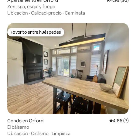
Apartamento en Orford
Calificación p
4.99 (93)
Zen, spa, esquí y fuego
Ubicación
·
Calidad-precio
·
Caminata
Favorito entre huéspedes
Favorito entre huéspedes
Condo en Orford
Calificación
4.86 (7)
El bálsamo
Ubicación
·
Ciclismo
·
Limpieza