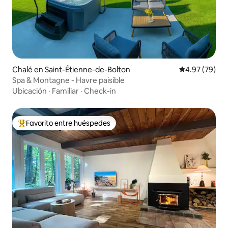
Chalé en Saint-Étienne-de-Bolton
Calificación p
4.97 (79)
Spa & Montagne - Havre paisible
Ubicación
·
Familiar
·
Check-in
Favorito entre huéspedes
Favorito entre huéspedes preferido