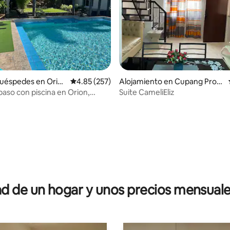
huéspedes en Orio
Calificación promedio: 4.85 de 5, 257 reseñas
4.85 (257)
Alojamiento en Cupang Prop
er
paso con piscina en Orion,
Suite CameliEliz
 4.93 de 5, 27 reseñas
 de un hogar y unos precios mensuale