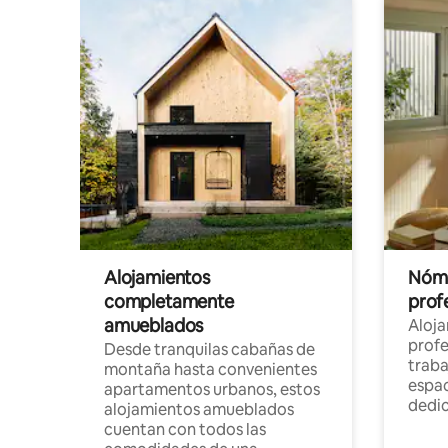
Alojamientos
Nóma
completamente
profe
amueblados
Aloj
profe
Desde tranquilas cabañas de
traba
montaña hasta convenientes
espac
apartamentos urbanos, estos
dedi
alojamientos amueblados
cuentan con todos las