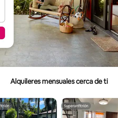
Alquileres mensuales cerca de ti
itrión
Superanfitrión
itrión
Superanfitrión