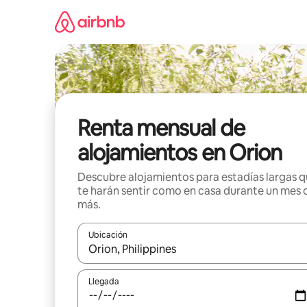
Omite
el
contenido
Renta mensual de
alojamientos en Orion
Descubre alojamientos para estadías largas 
te harán sentir como en casa durante un mes 
más.
Ubicación
Cuando los resultados estén disponibles, navega co
Llegada