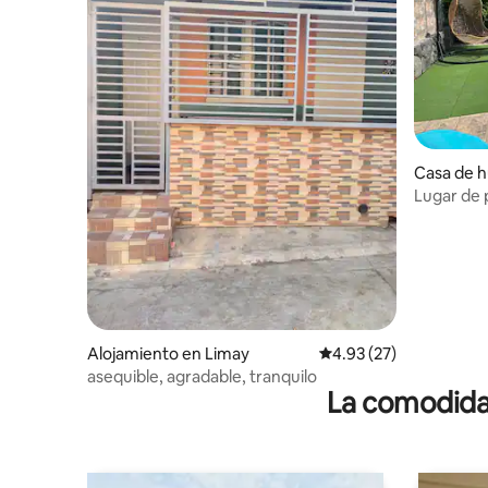
Casa de 
n
Lugar de 
Bataán
Alojamiento en Limay
Calificación promedio:
4.93 (27)
asequible, agradable, tranquilo
La comodidad