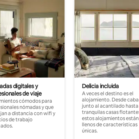
das digitales y
Delicia incluida
sionales de viaje
A veces el destino es el
alojamiento. Desde caba
amientos cómodos para
junto al acantilado hasta
sionales nómadas y que
tranquilas casas flotante
jan a distancia con wifi y
estos alojamientos están
ios de trabajo
llenos de características
cados.
únicas.