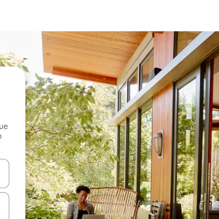
que
o
n las teclas de flecha hacia arriba y hacia abajo o explora con el tact