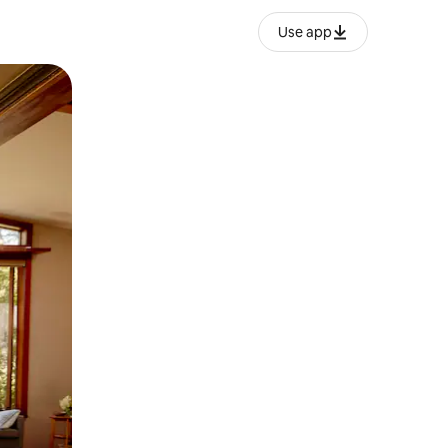
Use app
o o desliza el dedo.