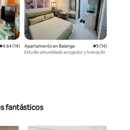
Calificación promedio: 4.64 de 5, 14 reseñas
4.64 (14)
Apartamento en Balanga
Calificación prome
5 (14)
Estudio amueblado acogedor y tranquilo
s fantásticos