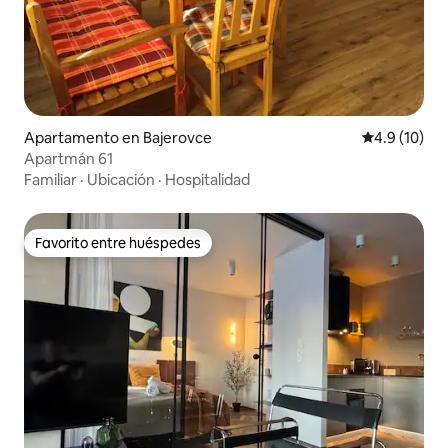
Apartamento en Bajerovce
Calificación
4.9 (10)
Apartmán 61
Familiar
·
Ubicación
·
Hospitalidad
Favorito entre huéspedes
Favorito entre huéspedes