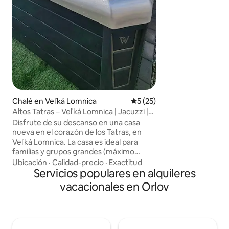
los Altos Tatras.E
de una cocina mod
salón, una cama d
aseo independient
parejas, familias 
comodidad y relax 
Chalé en Veľká Lomnica
Calificación promedio: 5 de 
5 (25)
Altos Tatras – Veľká Lomnica | Jacuzzi |
8 huéspedes
Disfrute de su descanso en una casa
nueva en el corazón de los Tatras, en
Veľká Lomnica. La casa es ideal para
familias y grupos grandes (máximo
12 personas). La capacidad de las
Ubicación
·
Calidad-precio
·
Exactitud
habitaciones es de 8 huéspedes (hay
Servicios populares en alquileres
4 plazas adicionales para dormir en el
vacacionales en Orlov
ático, pero el acceso mediante escaleras
eléctricas es menos cómodo). La casa
ofrece privacidad, estacionamiento
gratuito, una cocina totalmente