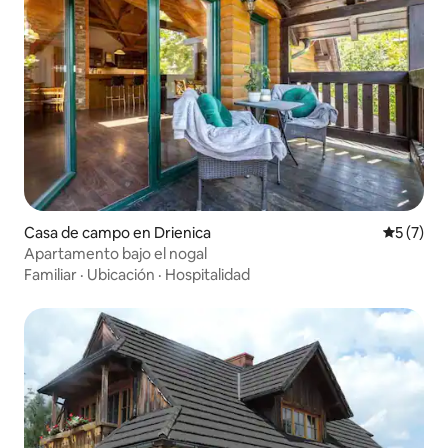
Casa de campo en Drienica
Calificac
5 (7)
Apartamento bajo el nogal
Familiar
·
Ubicación
·
Hospitalidad