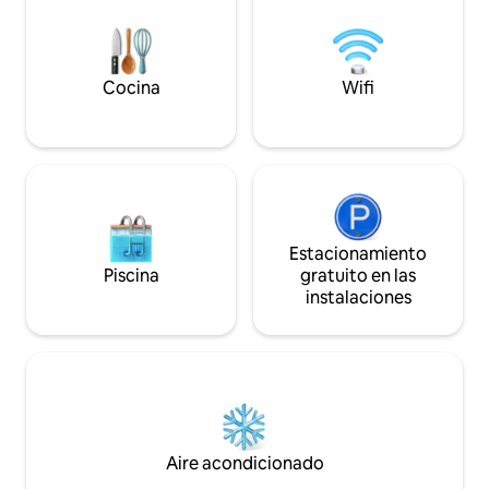
equipada, un rincón para niños y un
jardín vallado con terraza de invierno. Es
el lugar ideal para relajarse por
completo. Se encuentra a solo 10 km de
la estación de esquí de Tatranska
Cocina
Wifi
Lomnica.
Estacionamiento
Piscina
gratuito en las
instalaciones
Aire acondicionado