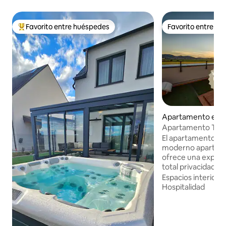
Favorito entre huéspedes
Favorito entre h
Favorito entre huéspedes preferido
Favorito entre h
Apartamento en 
Apartamento Tatra
privado
El apartamento Ta
moderno apartam
ofrece una experi
total privacidad.H
terrazas disponibl
Espacios interiore
bienestar con bañ
Hospitalidad
sauna finlandesa, 
enfriamiento, duch
invierno, y una ter
barbacoa y cómodo