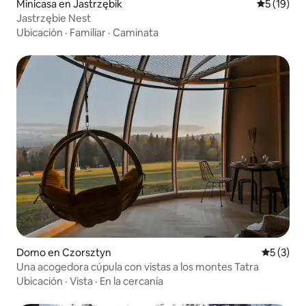
Minicasa en Jastrzębik
Calificaci
5 (19)
Jastrzębie Nest
Ubicación
·
Familiar
·
Caminata
Domo en Czorsztyn
Calificac
5 (3)
Una acogedora cúpula con vistas a los montes Tatra
Ubicación
·
Vista
·
En la cercanía