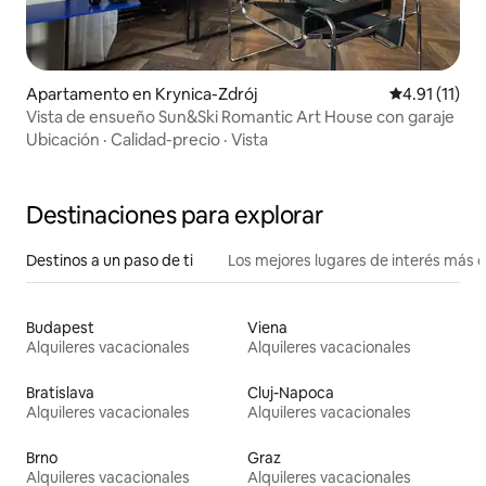
Apartamento en Krynica-Zdrój
Calificación 
4.91 (11)
Vista de ensueño Sun&Ski Romantic Art House con garaje
Ubicación
·
Calidad-precio
·
Vista
Destinaciones para explorar
Destinos a un paso de ti
Los mejores lugares de interés más 
Budapest
Viena
Alquileres vacacionales
Alquileres vacacionales
Bratislava
Cluj-Napoca
Alquileres vacacionales
Alquileres vacacionales
Brno
Graz
Alquileres vacacionales
Alquileres vacacionales