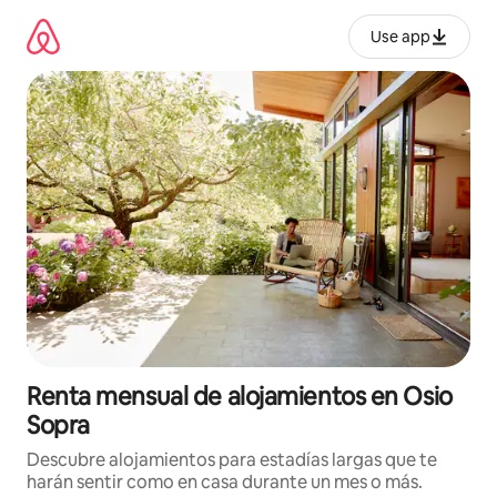
Omite
el
Use app
contenido
Renta mensual de alojamientos en Osio
Sopra
Descubre alojamientos para estadías largas que te
harán sentir como en casa durante un mes o más.