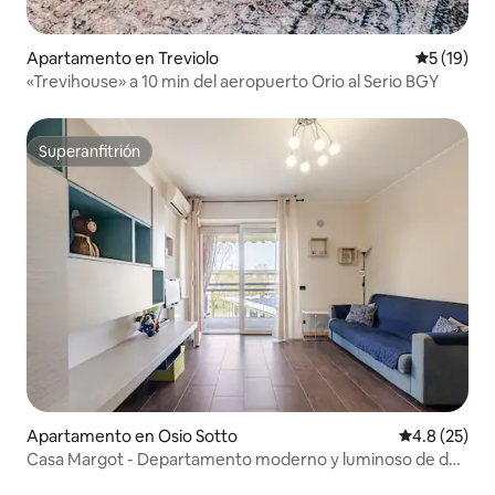
Apartamento en Treviolo
Calificaci
5 (19)
«Trevihouse» a 10 min del aeropuerto Orio al Serio BGY
Superanfitrión
Superanfitrión
Apartamento en Osio Sotto
Calificación
4.8 (25)
Casa Margot - Departamento moderno y luminoso de dos
habitaciones