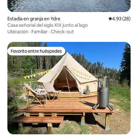
Estadía en granja en Ydre
Calificación p
4.93 (28)
Casa señorial del siglo XIX junto al lago
Ubicación
·
Familiar
·
Check-out
Favorito entre huéspedes
Favorito entre huéspedes