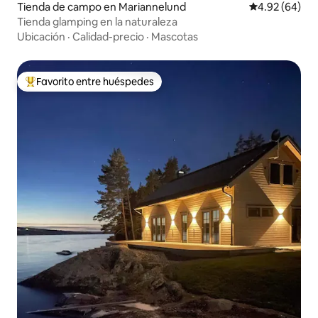
Tienda de campo en Mariannelund
Calificación p
4.92 (64)
Tienda glamping en la naturaleza
Ubicación
·
Calidad-precio
·
Mascotas
Favorito entre huéspedes
Favorito entre huéspedes preferido