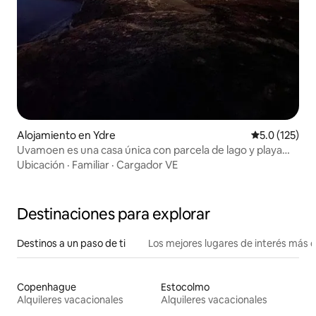
Alojamiento en Ydre
Calificación 
5.0 (125)
Uvamoen es una casa única con parcela de lago y playa
propia.
Ubicación
·
Familiar
·
Cargador VE
Destinaciones para explorar
Destinos a un paso de ti
Los mejores lugares de interés más 
Copenhague
Estocolmo
Alquileres vacacionales
Alquileres vacacionales