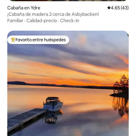
Cabaña en Ydre
Calificación 
4.65 (43)
¡Cabaña de madera 2 cerca de Asbybacken!
Familiar
·
Calidad-precio
·
Check-in
Favorito entre huéspedes
Favorito entre huéspedes preferido