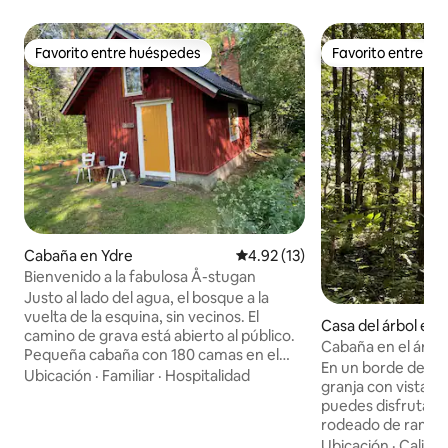
Favorito entre huéspedes
Favorito entre h
Favorito entre huéspedes
Favorito entre h
Cabaña en Ydre
Calificación promedio: 4.92 de 
4.92 (13)
Bienvenido a la fabulosa Å-stugan
Justo al lado del agua, el bosque a la
vuelta de la esquina, sin vecinos. El
Casa del árbol en 
camino de grava está abierto al público.
Cabaña en el árbol
Pequeña cabaña con 180 camas en el
En un borde del b
altillo para dormir (se puede montar una
Ubicación
·
Familiar
·
Hospitalidad
granja con vistas 
tienda de campaña) Se admiten perros
puedes disfrutar d
(no en los muebles) Hay 2 bicicletas
rodeado de ramas y
disponibles para pedir prestadas, bonito
árboles. El sencill
Ubicación
·
Calida