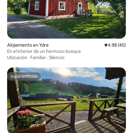
Alojamiento en Ydre
Calificación p
4.98 (40)
En el interior de un hermoso bosque
Ubicación
·
Familiar
·
Silencio
Superanfitrión
Superanfitrión