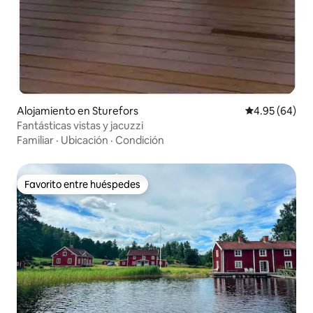
Alojamiento en Sturefors
Calificación p
4.95 (64)
Fantásticas vistas y jacuzzi
Familiar
·
Ubicación
·
Condición
Favorito entre huéspedes
Favorito entre huéspedes