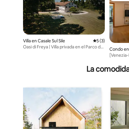
Villa en Casale Sul Sile
Calificación prome
5 (3)
Oasi di Freya | Villa privada en el Parco del
Condo en 
Sile
[Venezia-
venta
La comodidad