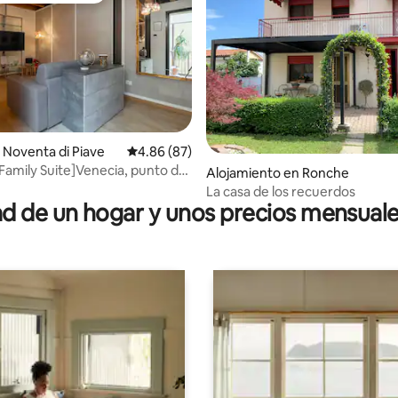
dio: 5 de 5, 3 reseñas
Noventa di Piave
Calificación promedio: 4.86 de 5, 87 reseñas
4.86 (87)
Family Suite]Venecia, punto de
Alojamiento en Ronche
La casa de los recuerdos
 de un hogar y unos precios mensuale