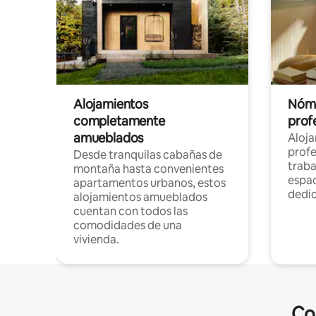
Alojamientos
Nóma
completamente
profe
amueblados
Aloj
profe
Desde tranquilas cabañas de
traba
montaña hasta convenientes
espac
apartamentos urbanos, estos
dedi
alojamientos amueblados
cuentan con todos las
comodidades de una
vivienda.
Co