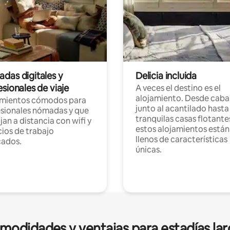
das digitales y
Delicia incluida
sionales de viaje
A veces el destino es el
alojamiento. Desde caba
amientos cómodos para
junto al acantilado hasta
sionales nómadas y que
tranquilas casas flotante
jan a distancia con wifi y
estos alojamientos están
ios de trabajo
llenos de características
cados.
únicas.
modidades y ventajas para estadías lar