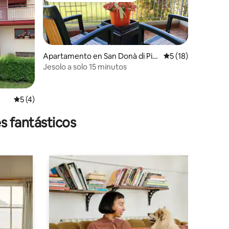
Apartamento en San Donà di Pia
Calificación prome
5 (18)
ve
Jesolo a solo 15 minutos
Calificación promedio: 5 de 5, 4 reseñas
5 (4)
s fantásticos