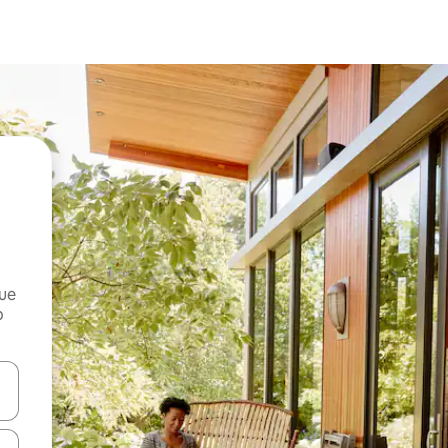
que
o
n las teclas de flecha hacia arriba y hacia abajo o explora con el tact