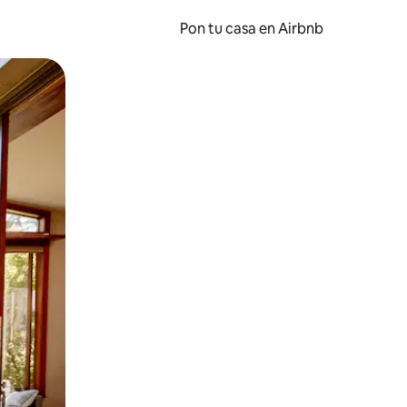
Pon tu casa en Airbnb
o o desliza el dedo.