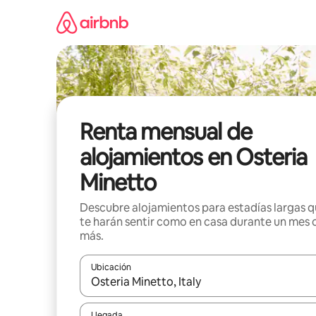
Omite
el
contenido
Renta mensual de
alojamientos en Osteria
Minetto
Descubre alojamientos para estadías largas 
te harán sentir como en casa durante un mes 
más.
Ubicación
Cuando los resultados estén disponibles, navega co
Llegada