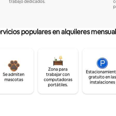
trabajo dedicados.
c
p
rvicios populares en alquileres mensua
Zona para
Estacionamien
Se admiten
trabajar con
gratuito en la
mascotas
computadoras
instalaciones
portátiles.