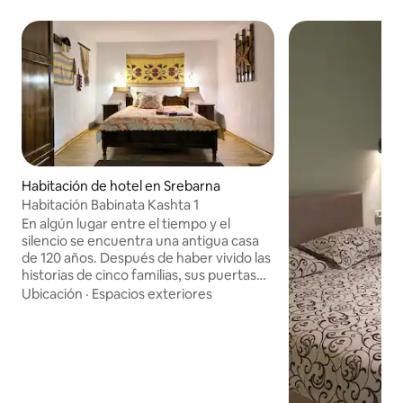
Habitación de hotel en Srebarna
Habitación Babinata Kashta 1
En algún lugar entre el tiempo y el
silencio se encuentra una antigua casa
de 120 años. Después de haber vivido las
historias de cinco familias, sus puertas
están abiertas a las personas que buscan
Ubicación
·
Espacios exteriores
paz, naturaleza y autenticidad. En el
corazón de Srebarna, encontrará un
pequeño complejo de acogedoras casas
dispersas en un tranquilo jardín. Cada
una de nuestras ocho habitaciones lleva
el espíritu del siglo pasado, con respeto