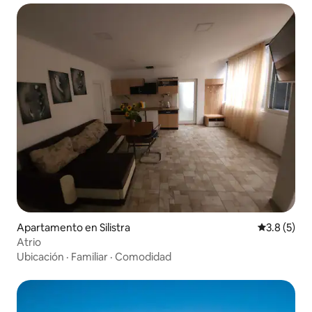
Apartamento en Silistra
Calificació
3.8 (5)
Atrio
Ubicación
·
Familiar
·
Comodidad