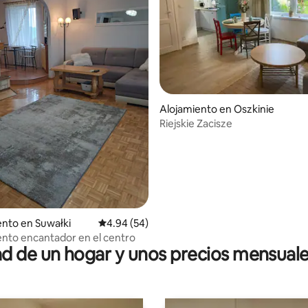
Alojamiento en Oszkinie
Riejskie Zacisze
4.97 de 5, 144 reseñas
nto en Suwałki
Calificación promedio: 4.94 de 5, 54 reseñas
4.94 (54)
nto encantador en el centro
 de un hogar y unos precios mensuale