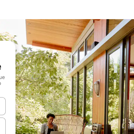
e
que
o
n las teclas de flecha hacia arriba y hacia abajo o explora con el tact