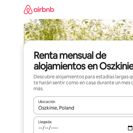
Omite
el
contenido
Renta mensual de
alojamientos en Oszkini
Descubre alojamientos para estadías largas 
te harán sentir como en casa durante un mes 
más.
Ubicación
Cuando los resultados estén disponibles, navega co
Llegada