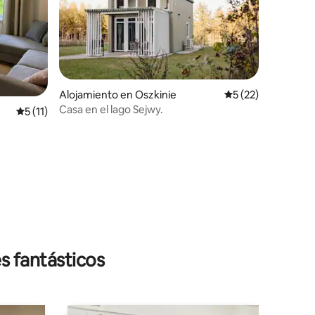
Alojamiento en Oszkinie
Calificación promed
5 (22)
Casa en el lago Sejwy.
Calificación promedio: 5 de 5, 11 reseñas
5 (11)
s fantásticos