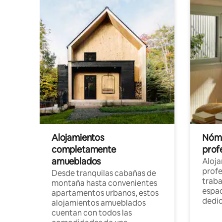
Alojamientos
Nóma
completamente
profe
amueblados
Aloj
profe
Desde tranquilas cabañas de
traba
montaña hasta convenientes
espac
apartamentos urbanos, estos
dedi
alojamientos amueblados
cuentan con todos las