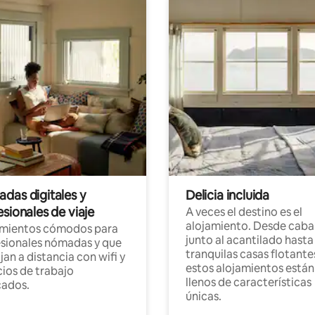
das digitales y
Delicia incluida
sionales de viaje
A veces el destino es el
alojamiento. Desde caba
amientos cómodos para
junto al acantilado hasta
sionales nómadas y que
tranquilas casas flotante
jan a distancia con wifi y
estos alojamientos están
ios de trabajo
llenos de características
cados.
únicas.