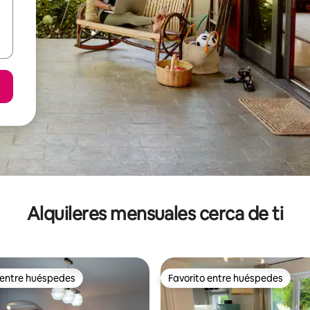
Alquileres mensuales cerca de ti
 entre huéspedes
Favorito entre huéspedes
 entre huéspedes
Favorito entre huéspedes