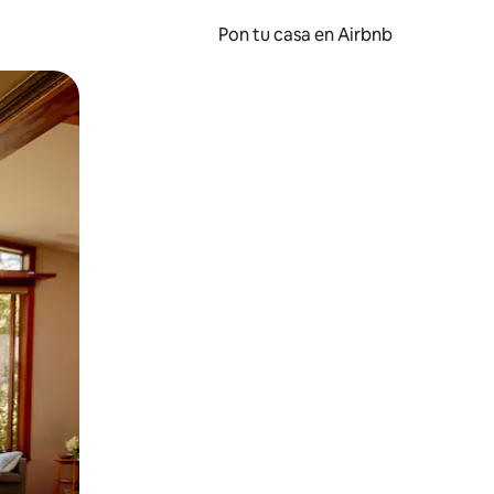
Pon tu casa en Airbnb
o o desliza el dedo.