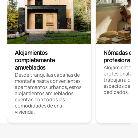
Alojamientos
Nómadas digit
completamente
profesionales 
amueblados
Alojamientos 
profesionales 
Desde tranquilas cabañas de
trabajan a dist
montaña hasta convenientes
espacios de tr
apartamentos urbanos, estos
dedicados.
alojamientos amueblados
cuentan con todos las
comodidades de una
vivienda.