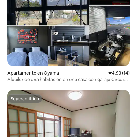
Apartamento en Oyama
Calificación 
4.93 (14)
Alquiler de una habitación en una casa con garaje Circuito
de velocidad de Fuji, numerosos campos de golf,
simulador de conducción
Superanfitrión
Superanfitrión