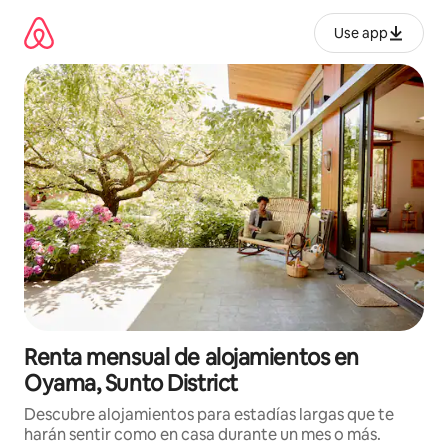
Omite
el
Use app
contenido
Renta mensual de alojamientos en
Oyama, Sunto District
Descubre alojamientos para estadías largas que te
harán sentir como en casa durante un mes o más.