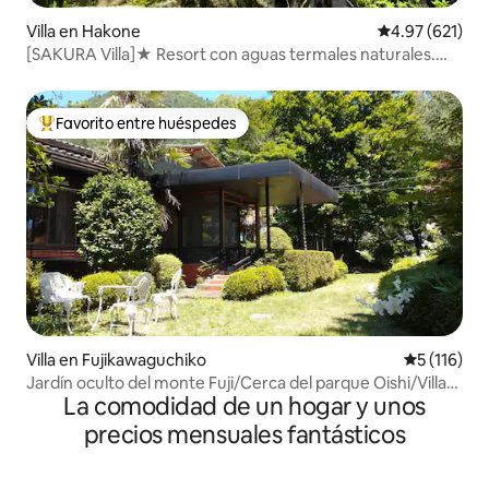
Villa en Hakone
Calificación p
4.97 (621)
[SAKURA Villa]★ Resort con aguas termales naturales.
Relájate en la★ naturaleza. [Hakone] [Koshimadani]
Favorito entre huéspedes
Favorito entre huéspedes preferido
Villa en Fujikawaguchiko
Calificació
5 (116)
Jardín oculto del monte Fuji/Cerca del parque Oishi/Villa
La comodidad de un hogar y unos
completa
precios mensuales fantásticos