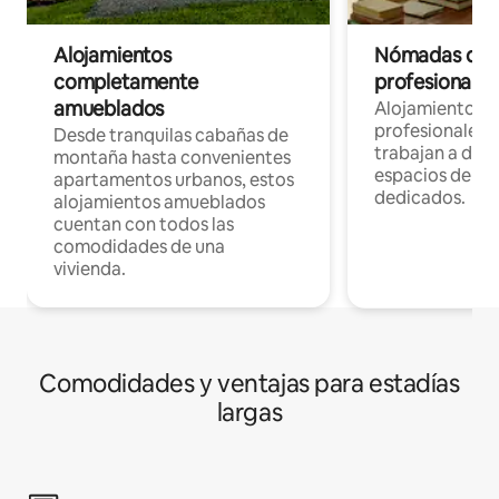
Alojamientos
Nómadas digit
completamente
profesionales 
amueblados
Alojamientos 
profesionales 
Desde tranquilas cabañas de
trabajan a dist
montaña hasta convenientes
espacios de tr
apartamentos urbanos, estos
dedicados.
alojamientos amueblados
cuentan con todos las
comodidades de una
vivienda.
Comodidades y ventajas para estadías
largas