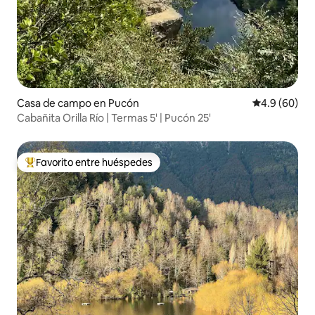
Casa de campo en Pucón
Calificación 
4.9 (60)
Cabañita Orilla Río | Termas 5' | Pucón 25'
Favorito entre huéspedes
Favorito entre huéspedes preferido