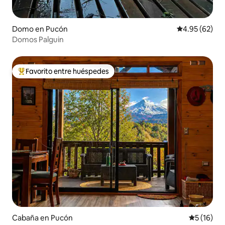
Domo en Pucón
Calificación p
4.95 (62)
Domos Palguin
Favorito entre huéspedes
Favorito entre huéspedes preferido
Cabaña en Pucón
Calificaci
5 (16)