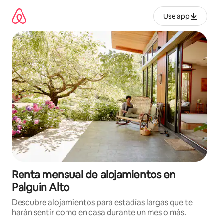
Omite
el
Use app
contenido
Renta mensual de alojamientos en
Palguin Alto
Descubre alojamientos para estadías largas que te
harán sentir como en casa durante un mes o más.