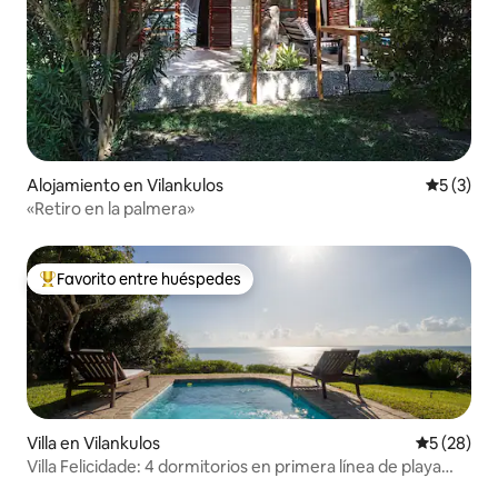
Alojamiento en Vilankulos
Calificac
5 (3)
«Retiro en la palmera»
Favorito entre huéspedes
Favorito entre huéspedes preferido
Villa en Vilankulos
Calificaci
5 (28)
Villa Felicidade: 4 dormitorios en primera línea de playa
con piscina