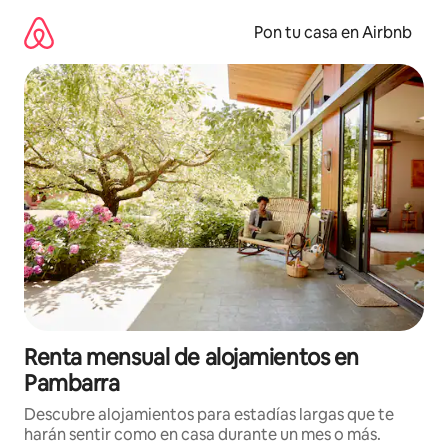
Omite
el
Pon tu casa en Airbnb
contenido
Renta mensual de alojamientos en
Pambarra
Descubre alojamientos para estadías largas que te
harán sentir como en casa durante un mes o más.