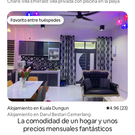
Charis Villa Emerald: villa privada con piscina en la playa
Favorito entre huéspedes
Favorito entre huéspedes
Alojamiento en Kuala Dungun
Calificación p
4.96 (23)
Alojamiento en Darul Bestari Cemerlang
La comodidad de un hogar y unos
precios mensuales fantásticos