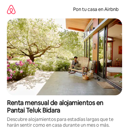
Omite
el
Pon tu casa en Airbnb
contenido
Renta mensual de alojamientos en
Pantai Teluk Bidara
Descubre alojamientos para estadías largas que te
harán sentir como en casa durante un mes o más.