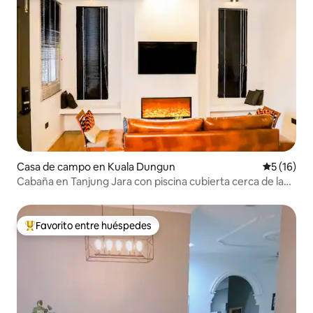
Casa de campo en Kuala Dungun
Calificaci
5 (16)
Cabaña en Tanjung Jara con piscina cubierta cerca de la
playa
Favorito entre huéspedes
Favorito entre huéspedes preferido