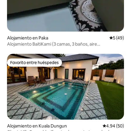
Alojamiento en Paka
Calificaci
5 (49)
Alojamiento BaitiKami (3 camas, 3 baños, aire
acondicionado, wifi)
Favorito entre huéspedes
Favorito entre huéspedes
Alojamiento en Kuala Dungun
Calificación p
4.94 (50)