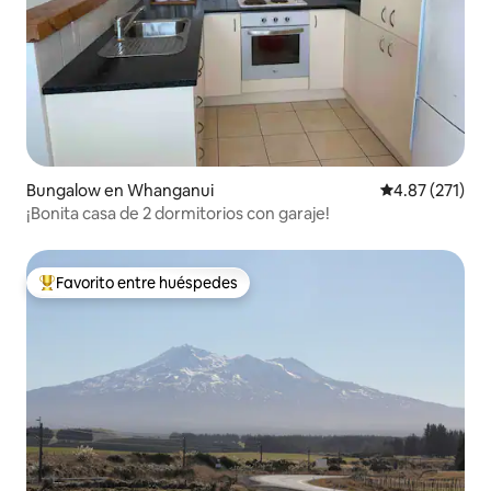
Bungalow en Whanganui
Calificación p
4.87 (271)
¡Bonita casa de 2 dormitorios con garaje!
Favorito entre huéspedes
Favorito entre huéspedes preferido