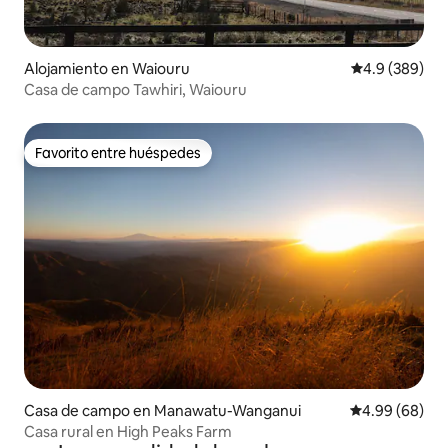
Alojamiento en Waiouru
Calificación p
4.9 (389)
Casa de campo Tawhiri, Waiouru
Favorito entre huéspedes
Favorito entre huéspedes
Casa de campo en Manawatu-Wanganui
Calificación p
4.99 (68)
Casa rural en High Peaks Farm