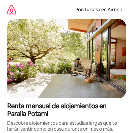
Omite
el
Pon tu casa en Airbnb
contenido
Renta mensual de alojamientos en
Paralia Potami
Descubre alojamientos para estadías largas que te
harán sentir como en casa durante un mes o más.