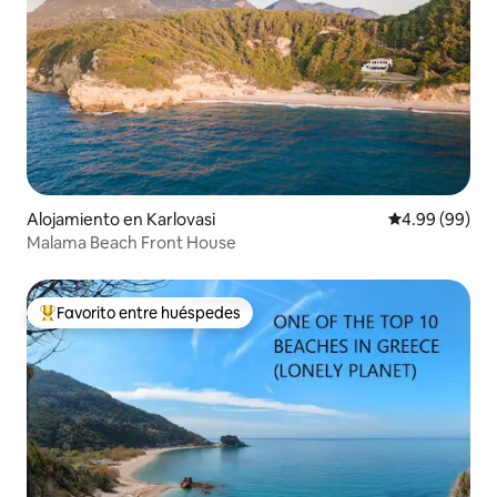
Alojamiento en Karlovasi
Calificación p
4.99 (99)
Malama Beach Front House
Favorito entre huéspedes
Favorito entre huéspedes preferido