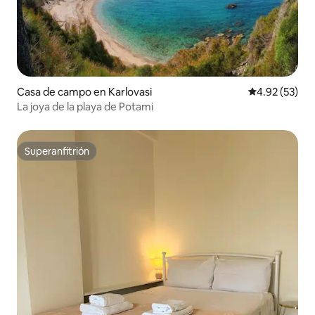
Casa de campo en Karlovasi
Calificación 
4.92 (53)
La joya de la playa de Potami
Superanfitrión
Superanfitrión