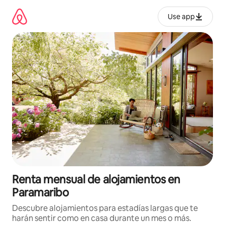
Omite
el
Use app
contenido
Renta mensual de alojamientos en
Paramaribo
Descubre alojamientos para estadías largas que te
harán sentir como en casa durante un mes o más.