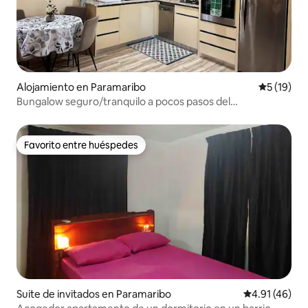
Alojamiento en Paramaribo
Calificaci
5 (19)
Bungalow seguro/tranquilo a pocos pasos del
entretenimiento.
Favorito entre huéspedes
Favorito entre huéspedes
Suite de invitados en Paramaribo
Calificación 
4.91 (46)