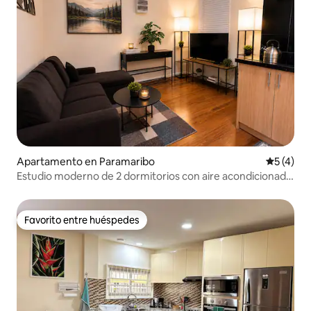
Apartamento en Paramaribo
Calificac
5 (4)
Estudio moderno de 2 dormitorios con aire acondicionado
y WiFi en Paramaribo North
Favorito entre huéspedes
Favorito entre huéspedes