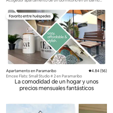
Acogedor apartamento de un dormitorio en un barrio
tranquilo.
Favorito entre huéspedes
Favorito entre huéspedes
Apartamento en Paramaribo
Calificación p
4.84 (56)
Emcee Flats: Small Studio # 2 en Paramaribo
La comodidad de un hogar y unos
precios mensuales fantásticos