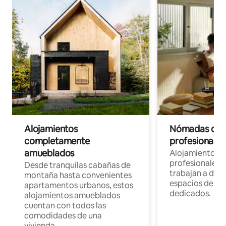
Alojamientos
Nómadas digit
completamente
profesionales 
amueblados
Alojamientos 
profesionales 
Desde tranquilas cabañas de
trabajan a dist
montaña hasta convenientes
espacios de tr
apartamentos urbanos, estos
dedicados.
alojamientos amueblados
cuentan con todos las
comodidades de una
vivienda.