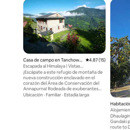
Casa de campo en Tanchowk
Calificación promedio:
4.87 (15)
village
Escapada al Himalaya | Vistas
panorámicas y chef privado
¡Escápate a este refugio de montaña de
nueva construcción enclavado en el
corazón del Área de Conservación del
Annapurna! Rodeada de exuberantes
vegetación e impresionantes paisajes,
Ubicación
·
Familiar
·
Estadía larga
esta villa independiente combina
Habitació
comodidades modernas con encanto
Alojamien
tradicional. Disfruta de una amplia vista
Dhaulagiri
panorámica del Himalaya. Disfruta del
Gandaki pr
lujo de un chef privado sin coste adicional
route to 
(previa solicitud). Ya sea que busques un