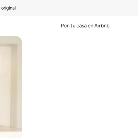
 original
Pon tu casa en Airbnb
o o desliza el dedo.