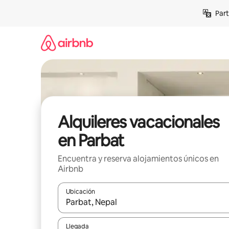
Omite
Part
el
contenido
Alquileres vacacionales
en Parbat
Encuentra y reserva alojamientos únicos en
Airbnb
Ubicación
Cuando los resultados estén disponibles, navega co
Llegada