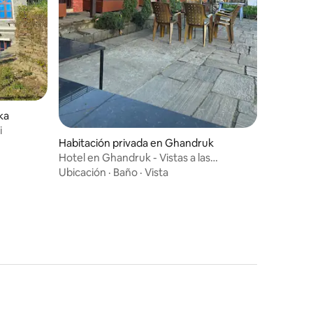
ka
i
Habitación privada en Ghandruk
Hotel en Ghandruk - Vistas a las
montañas del Himalaya
Ubicación
·
Baño
·
Vista