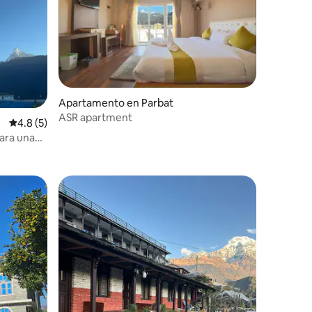
Apartamento en Parbat
ASR apartment
Calificación promedio: 4.8 de 5, 5 reseñas
4.8 (5)
ara una