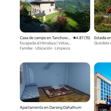
Casa de campo en Tanchowk
Calificación promedio:
4.87 (15)
Estadía e
village
Escapada al Himalaya | Vistas
Quédate e
panorámicas y chef privado
Familiar
·
Ubicación
·
Limpieza
Apartamento en Darsing Dahathum