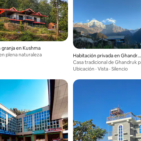
 4.87 de 5, 15 reseñas
n granja en Kushma
n plena naturaleza
Habitación privada en Ghandru
k
Casa tradicional de Ghandruk p
estancia tranquila y acogedora
Ubicación
·
Vista
·
Silencio