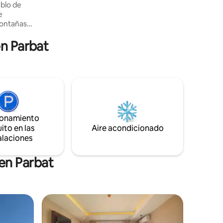
blo de
e
ontañas,
tas
en Parbat
acogedoras
n hermoso
a
uscan una
la
ionamiento
ito en las
Aire acondicionado
alaciones
en Parbat