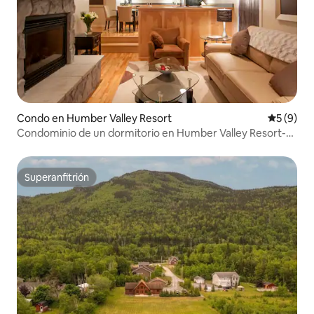
Condo en Humber Valley Resort
Calificac
5 (9)
Condominio de un dormitorio en Humber Valley Resort-
#7
Superanfitrión
Superanfitrión