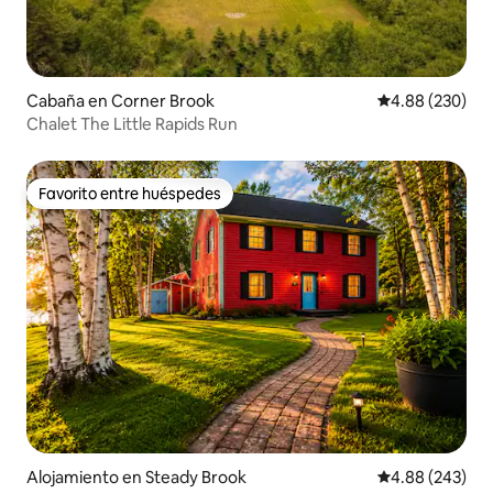
Cabaña en Corner Brook
Calificación pr
4.88 (230)
Chalet The Little Rapids Run
Favorito entre huéspedes
Favorito entre huéspedes
Alojamiento en Steady Brook
Calificación pr
4.88 (243)