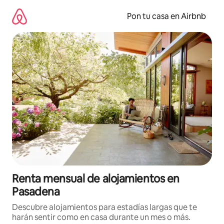
Omite
el
Pon tu casa en Airbnb
contenido
Renta mensual de alojamientos en
Pasadena
Descubre alojamientos para estadías largas que te
harán sentir como en casa durante un mes o más.