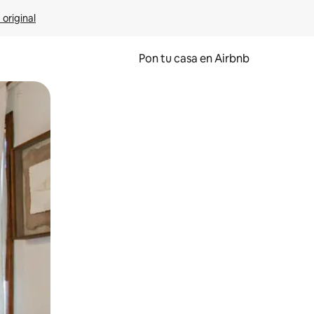
 original
Pon tu casa en Airbnb
o o desliza el dedo.