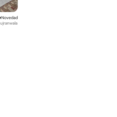
Lugar para hospedarse
Novedad
ujranwala