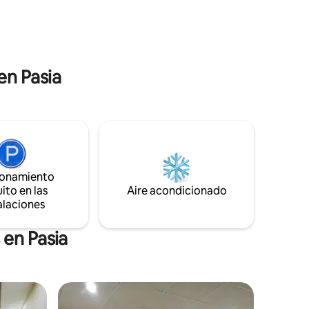
escapar de la ciudad, esta es tu escapada
a de
ideal. Si reservas la propiedad, nuestro
ias,
ama de llaves vendrá a la carretera
principal para guiarte a nuestra
propiedad.
en Pasia
ionamiento
ito en las
Aire acondicionado
alaciones
 en Pasia