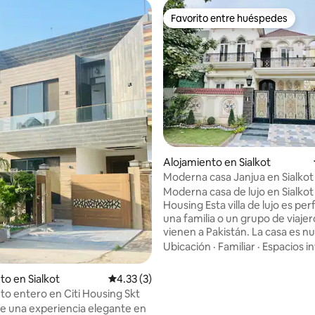
Favorito entre huéspedes
Favorito entre huéspedes
dio: 5 de 5, 3 reseñas
Alojamiento en Sialkot
Moderna casa Janjua en Sialkot
diseño español
Moderna casa de lujo en Sialkot
Housing Esta villa de lujo es perfecta para
una familia o un grupo de viaje
vienen a Pakistán. La casa es n
está limpia. Tiene todas las c
Ubicación
·
Familiar
·
Espacios in
que una familia necesita. Tamb
respaldo de UPS. 4 dormitorios
to en Sialkot
Calificación promedio: 4.33 de 5, 3 reseñas
4.33 (3)
tamaño king y 2 camas individua
to entero en Citi Housing Skt
baños con duchas de pie adjunt
de una experiencia elegante en
dormitorio. 2 cocinas con fogo