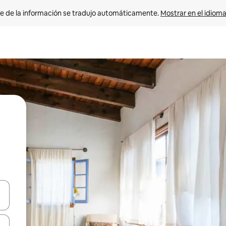
e de la información se tradujo automáticamente. 
Mostrar en el idioma
n las teclas de flecha hacia arriba y hacia abajo o explora con el tact