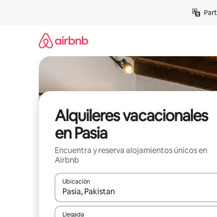
Omite
Part
el
contenido
Alquileres vacacionales
en Pasia
Encuentra y reserva alojamientos únicos en
Airbnb
Ubicación
Cuando los resultados estén disponibles, navega co
Llegada