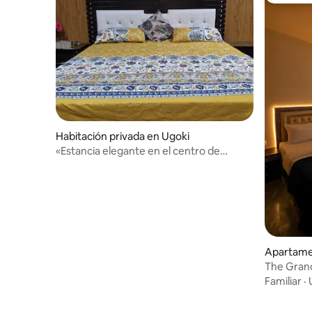
Habitación privada en Ugoki
«Estancia elegante en el centro de
exportación industrial de Sialkot»
Apartamen
The Grand
autónom
Familiar
·