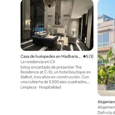
Casa de huéspedes en Madharian
Calificación prome
5 (3)
Wala Kalar
La residencia en CX
Estoy encantado de presentar The
Residence at C-10, un hotel boutique en
Sialkot, tres años en construcción. Con
una cubierta de 5.500 pies cuadrados,
cuenta con una piscina al aire libre con
Limpieza
·
Hospitalidad
piedra de Bali y una terraza de bambú.
Los huéspedes disfrutan de servicios de
lujo de Jo Malone, The White Company y
Alojamien
Rituals. Todas las suites cuentan con
Alojamien
refrigeradores Smeg, minibares
Disfruta 