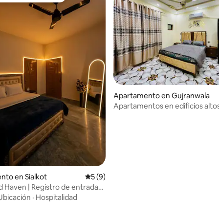
Apartamento en Gujranwala
Apartamentos en edificios alto
to en Sialkot
Calificación promedio: 5 de 5, 9 reseñas
5 (9)
 Haven | Registro de entrada
o
Ubicación
·
Hospitalidad