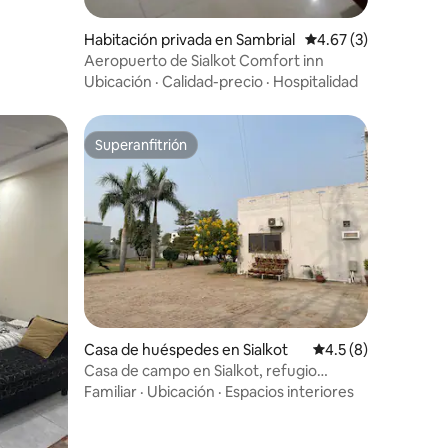
Habitación privada en Sambrial
Calificación promedio
4.67 (3)
Aeropuerto de Sialkot Comfort inn
Ubicación
·
Calidad-precio
·
Hospitalidad
Superanfitrión
Superanfitrión
Casa de huéspedes en Sialkot
Calificación promed
4.5 (8)
Casa de campo en Sialkot, refugio
familiar cerca de Cantt
Familiar
·
Ubicación
·
Espacios interiores