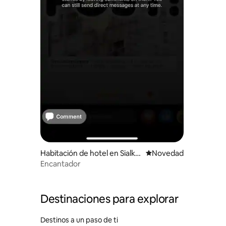
Habitación de hotel en Sialko
Lugar para hospedarse
Novedad
t
Encantador
Destinaciones para explorar
Destinos a un paso de ti