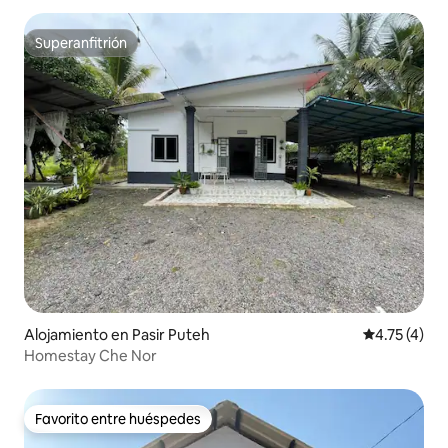
Superanfitrión
Superanfitrión
Alojamiento en Pasir Puteh
Calificación
4.75 (4)
Homestay Che Nor
Favorito entre huéspedes
Favorito entre huéspedes