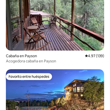
Cabaña en Payson
Calificación p
4.97 (139)
Acogedora cabaña en Payson
Favorito entre huéspedes
Favorito entre huéspedes