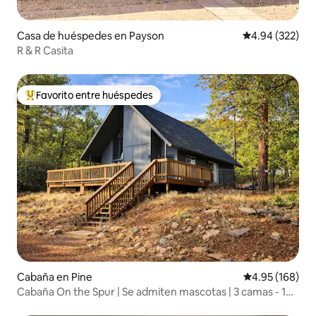
Casa de huéspedes en Payson
Calificación pr
4.94 (322)
R & R Casita
Favorito entre huéspedes
Favorito entre huéspedes preferido
Cabaña en Pine
Calificación pr
4.95 (168)
Cabaña On the Spur | Se admiten mascotas | 3 camas - 1
baño