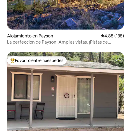
Alojamiento en Payson
Calificación pr
4.88 (138)
La perfección de Payson. Amplias vistas. ¡Pistas de
pickleball!
Favorito entre huéspedes
Favorito entre huéspedes preferido