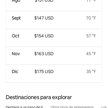
Ago
$151 USD
77 °F
Sept
$147 USD
70 °F
Oct
$154 USD
57 °F
Nov
$163 USD
45 °F
Dic
$175 USD
35 °F
Destinaciones para explorar
Destinos a un paso de ti
Otros tipos de alojamientos
Los 