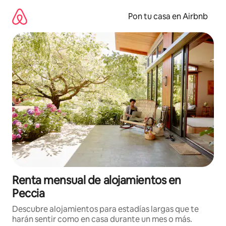
Omite
el
Pon tu casa en Airbnb
contenido
Renta mensual de alojamientos en
Peccia
Descubre alojamientos para estadías largas que te
harán sentir como en casa durante un mes o más.