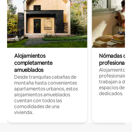
Alojamientos
Nómadas digit
completamente
profesionales 
amueblados
Alojamientos 
profesionales 
Desde tranquilas cabañas de
trabajan a dist
montaña hasta convenientes
espacios de tr
apartamentos urbanos, estos
dedicados.
alojamientos amueblados
cuentan con todos las
comodidades de una
vivienda.