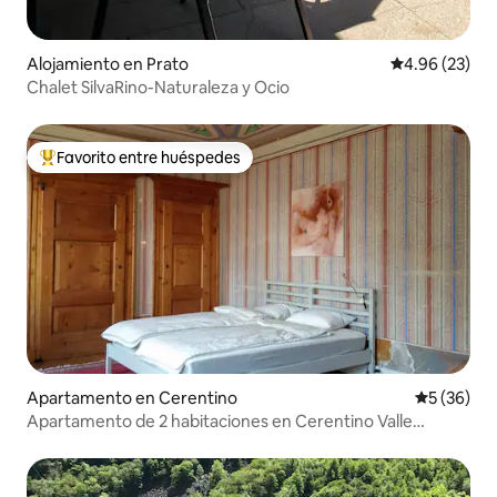
Alojamiento en Prato
Calificación p
4.96 (23)
Chalet SilvaRino-Naturaleza y Ocio
Favorito entre huéspedes
Favorito entre huéspedes preferido
Apartamento en Cerentino
Calificaci
5 (36)
Apartamento de 2 habitaciones en Cerentino Valle
Maggia