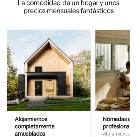
La comodidad de un hogar y unos
Kota Kinabalu
precios mensuales fantásticos
Alojamientos
Nómadas digit
completamente
profesionales 
amueblados
Alojamientos 