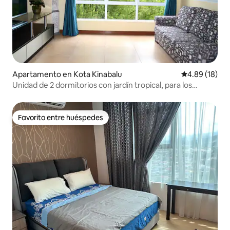
Apartamento en Kota Kinabalu
Calificación 
4.89 (18)
Unidad de 2 dormitorios con jardín tropical, para los
amantes de la naturaleza
Favorito entre huéspedes
Favorito entre huéspedes