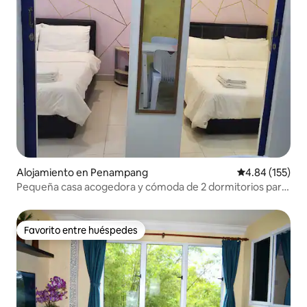
Alojamiento en Penampang
Calificación p
4.84 (155)
Pequeña casa acogedora y cómoda de 2 dormitorios para
4 personas
Favorito entre huéspedes
Favorito entre huéspedes