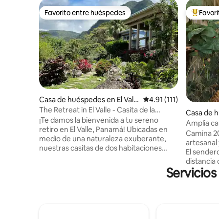
Favorito entre huéspedes
Favor
Favorito entre huéspedes
Favorito
Casa de huéspedes en El Valle
Calificación promedio: 
4.91 (111)
de Antón
The Retreat in El Valle - Casita de la
Casa de h
Montaña
¡Te damos la bienvenida a tu sereno
e de Ant
Amplia ca
retiro en El Valle, Panamá! Ubicadas en
Camina 20
medio de una naturaleza exuberante,
artesanal 
nuestras casitas de dos habitaciones
El sender
ofrecen un refugio tranquilo con vistas
distancia de la
impresionantes, fauna exótica y flora.
Servicios
aislamient
Cada casita cuenta con dos habitaciones,
para mayor com
que incluyen una cama queen, la opción
con hamac
de una cama king o dos camas
Lavadora/
individuales, un refrigerador pequeño,
caliente en toda
una estación de café, Wi-Fi y una terraza
una placa