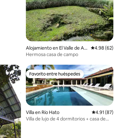
Alojamiento en El Valle de An
Calificación promedio:
4.98 (62)
tón
Hermosa casa de campo
Favorito entre huéspedes
rido
Favorito entre huéspedes
Villa en Río Hato
Calificación promedio:
4.91 (87)
Villa de lujo de 4 dormitorios + casa de
huéspedes y piscina en Buenaventura