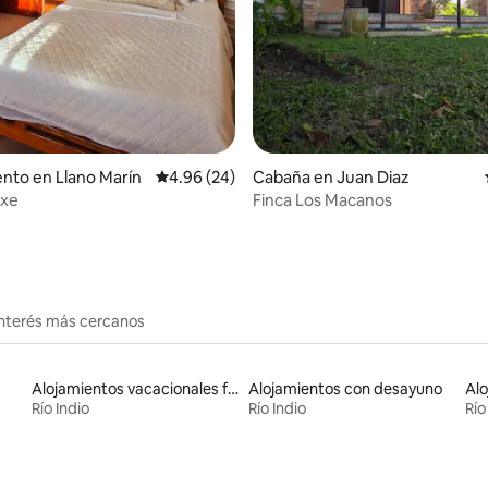
nto en Llano Marín
Calificación promedio: 4.96 de 5, 24 reseñas
4.96 (24)
Cabaña en Juan Diaz
uxe
Finca Los Macanos
interés más cercanos
Alojamientos vacacionales frente a la playa
Alojamientos con desayuno
Alo
Río Indio
Río Indio
Río