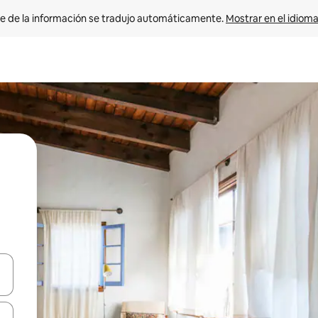
e de la información se tradujo automáticamente. 
Mostrar en el idioma
n las teclas de flecha hacia arriba y hacia abajo o explora con el tact