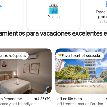
encimera, microondas, olla
acceso a Internet de alta veloc
a, sartén eléctrica, licuadora y
satélite, te mantendrás conect
Estac
aunque es posible que el río y e
Piscina
gratu
spacio de trabajo disponible. *
arena no sean accesibles durant
inst
sor * Propiedad para no
de lluvia.
es
amientos para vacaciones excelentes e
 entre huéspedes
Favorito entre huéspedes
 entre huéspedes
Favorito entre huéspedes prefe
 4.97 de 5, 66 reseñas
 en Penonomé
Calificación promedio: 4.85 de 5, 79 reseñas
4.85 (79)
Loft en Rio Hato
cada y pet friendly en
Loft frente al mar en Farallón