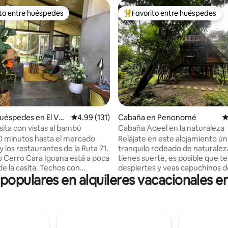
ito entre huéspedes
Favorito entre huéspedes
 entre huéspedes preferido
Favorito entre huéspedes prefe
4.91 de 5, 111 reseñas
uéspedes en El Vall
Calificación promedio: 4.99 de 5, 131 reseñas
4.99 (131)
Cabaña en Penonomé
C
ón
sita con vistas al bambú
Cabaña Aqeel en la naturaleza
 minutos hasta el mercado
Relájate en este alojamiento ún
y los restaurantes de la Ruta 71.
tranquilo rodeado de naturaleza
o Cerro Cara Iguana está a poca
tienes suerte, es posible que te
 casita. Techos con
despiertes y veas capuchinos d
 populares en alquileres vacacionales en
o alto y 2 ventiladores de techo
blanca desde la ventana de tu 
odidad. Patio privado
y avistes una gran cantidad de 
as para una siesta por la tarde.
como el oropéndola crestado o
secadora en la casita. Agua
La propiedad ofrece acceso al r
s partes. La cocina tiene
una zona de arena similar a la pl
 de cocina de 2 quemadores,
un sendero de 1 km a lo largo de