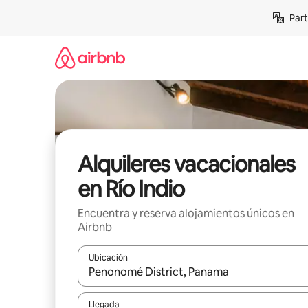
Omite
Part
el
contenido
Alquileres vacacionales
en Río Indio
Encuentra y reserva alojamientos únicos en
Airbnb
Ubicación
Cuando los resultados estén disponibles, navega co
Llegada