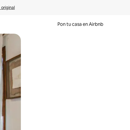
 original
Pon tu casa en Airbnb
o o desliza el dedo.