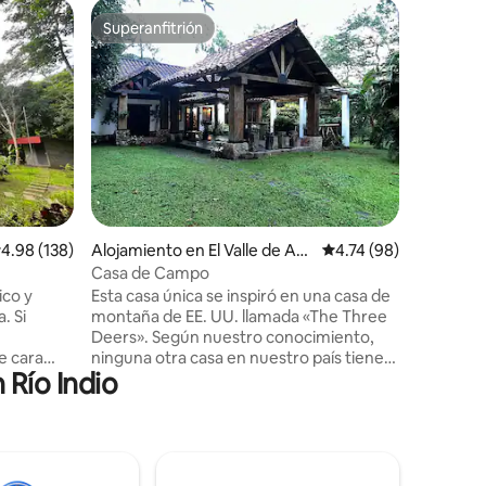
Apartame
Superanfitrión
Favor
rido
Superanfitrión
Favorit
Relájate
Bienvenid
santuario
exclusivo
Diseñado 
este amp
combina a
con la tra
familias,
buscan un
alificación promedio: 4.98 de 5, 138 reseñas
4.98 (138)
Alojamiento en El Valle de Ant
Calificación promedio:
4.74 (98)
solo dos 
ón
unos pas
Casa de Campo
Beach Clu
ico y
Esta casa única se inspiró en una casa de
áreas ve
. Si
montaña de EE. UU. llamada «The Three
Deers». Según nuestro conocimiento,
e cara
ninguna otra casa en nuestro país tiene
 Río Indio
dormitorio
una madera equilibrada, cemento y
aves,
cimientos de construcción de acero
 un tucán.
logrados aquí. Hecha de las mejores
ío con
piezas finas de madera dura de Bocas del
aya, y hay
Toro y Chiriquí, no queríamos imitar
l río. Con
ninguna estructura de madera falsa.