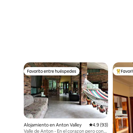
Penonom
Favorito entre huéspedes
Favor
Favorito entre huéspedes
Favorito
Alojamiento en Anton Valley
Calificación promedio
4.9 (93)
Valle de Anton - En el corazon pero con