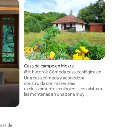
Casa de campo en Mokra
@it.hutorok Cómoda casa ecológica en
Transcarpathia
Una casa cómoda y acogedora,
construida con materiales
exclusivamente ecológicos, con vistas a
las montañas en una zona muy
pintoresca de Transcarpathia. Una gran
zona verde con árboles de Navidad y
pinos está detrás del pueblo, bordeada
por un bosque y un arroyo de montaña.
Un lugar tranquilo y aislado, inspirado en
añas de
el canto de aves, perfecto para relajarse
Alojamie