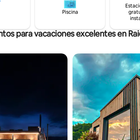
Estac
 parrilla y un área de juegos.
 adicional.
Piscina
gratu
inst
ntos para vacaciones excelentes en Ra