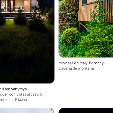
Minicasa en Malyi Bereznyi
Cabaña de montaña
n Kam'yanytsya
ue" con vistas al castillo
impieza
·
Piscina