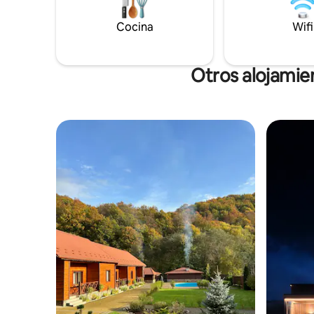
de la piscina climatizada, gran cenador
gazebo con
con parrilla, parque infantil. Hay una cuba
Cocina
Hay un IVA
Wifi
adicional.
Otros alojamie