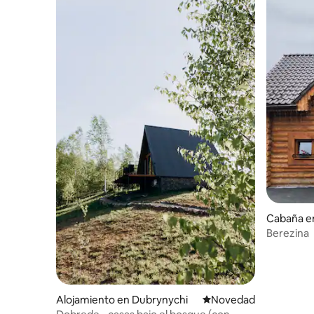
Cabaña e
Berezina
Alojamiento en Dubrynychi
Lugar para hospedarse
Novedad