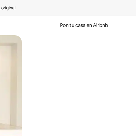
 original
Pon tu casa en Airbnb
o o desliza el dedo.