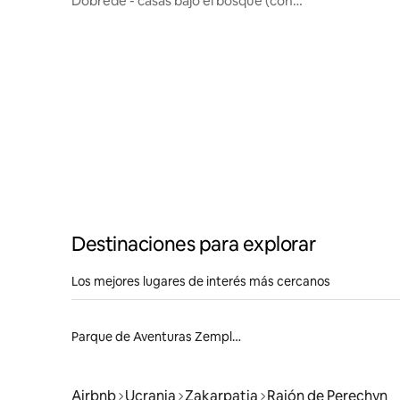
Dobrede - casas bajo el bosque (con
vistas a las montañas)
Destinaciones para explorar
Los mejores lugares de interés más cercanos
Parque de Aventuras Zemplén
Airbnb
Ucrania
Zakarpatia
Raión de Perechyn