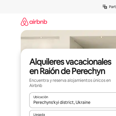
Omite
Part
el
contenido
Alquileres vacacionales
en Raión de Perechyn
Encuentra y reserva alojamientos únicos en
Airbnb
Ubicación
Cuando los resultados estén disponibles, navega co
Llegada