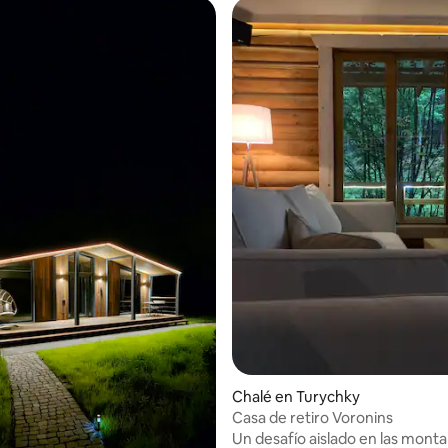
Chalé en Turychky
Casa de retiro Voronins
Un desafío aislado en las mont