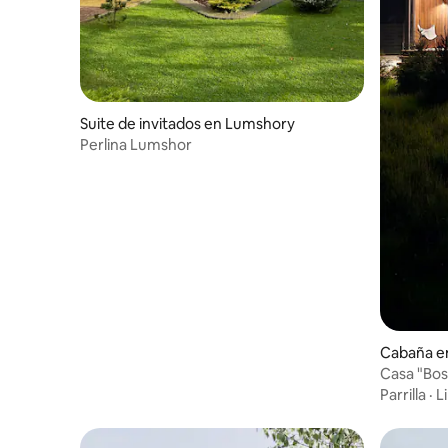
Suite de invitados en Lumshory
Perlina Lumshor
Cabaña e
Casa "Bosq
Parrilla
·
L