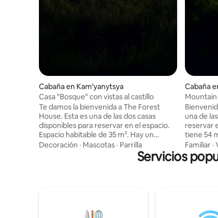
Cabaña en Kam'yanytsya
Cabaña e
Casa "Bosque" con vistas al castillo
Mountain
Te damos la bienvenida a The Forest
Bienvenid
House. Esta es una de las dos casas
una de las
disponibles para reservar en el espacio.
reservar e
Espacio habitable de 35 m². Hay un
tiene 54 
amplio porche de 12 m² y una enorme
m² con acc
Decoración
·
Mascotas
·
Parrilla
Familiar
·
terraza en la azotea de 40 m². El
Servicios popu
personal. La casa “Mountains” está
"Bosque" está diseñado para un máximo
diseñada 
de 4 huéspedes. Construido con
con mater
materiales de calidad respetuosos con el
con el me
medio ambiente en tecnología de marco
marco. Vistas a la montaña, dos
modular. Vista al castillo, dormitorio
dormitori
privado, estufa de leña, terraza con vista
terraza gr
a la azotea, cocina. El precio incluye: uso
uso de la 