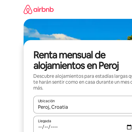
Omite
el
contenido
Renta mensual de
alojamientos en Peroj
Descubre alojamientos para estadías largas 
te harán sentir como en casa durante un mes 
más.
Ubicación
Cuando los resultados estén disponibles, navega co
Llegada