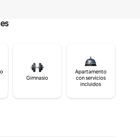
les
to
Apartamento
s
Gimnasio
con servicios
incluidos