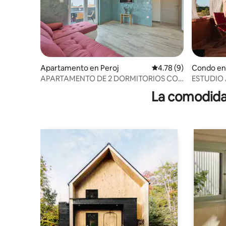
Apartamento en Peroj
Calificación promedio
4.78 (9)
Condo en
APARTAMENTO DE 2 DORMITORIOS CON
ESTUDIO
VISTAS PARCIALES AL MAR
La comodidad