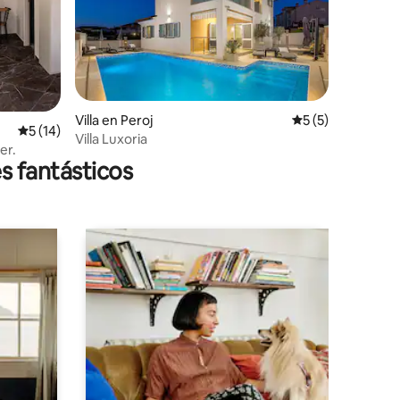
Villa en Peroj
Calificación prom
5 (5)
Calificación promedio: 5 de 5, 14 reseñas
5 (14)
Villa Luxoria
er.
s fantásticos