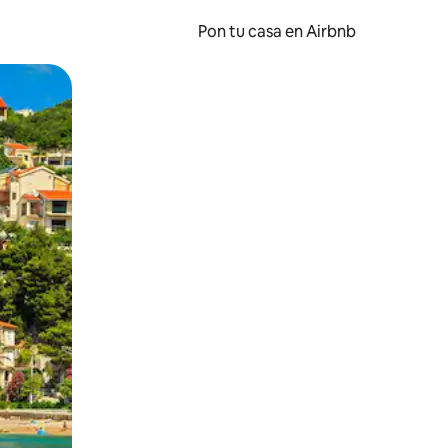
Pon tu casa en Airbnb
o o desliza el dedo.