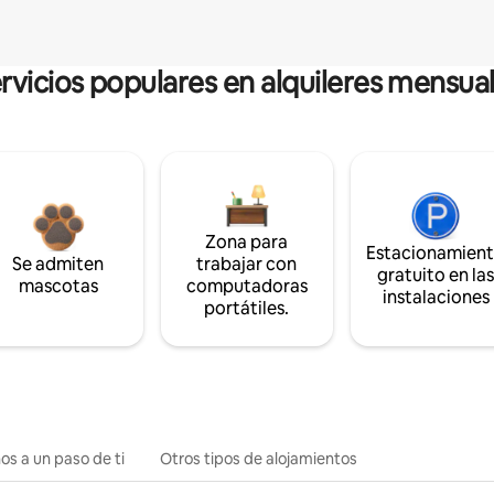
rvicios populares en alquileres mensua
Zona para
Estacionamien
Se admiten
trabajar con
gratuito en la
mascotas
computadoras
instalaciones
portátiles.
os a un paso de ti
Otros tipos de alojamientos