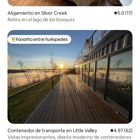
Alojamiento en Silver Creek
Calificación
5.0 (17)
Retiro en el lago de los bosques
Favorito entre huéspedes
Favorito entre huéspedes preferido
Contenedor de transporte en Little Valley
Calificación p
4.97 (62)
Vistas impresionantes, diseño moderno de contenedores