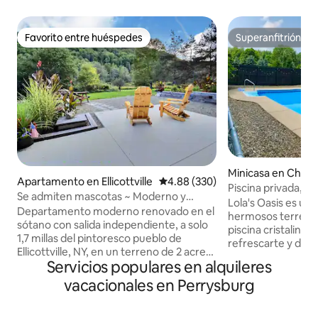
Favorito entre huéspedes
Superanfitrión
Favorito entre huéspedes
Superanfitrión
Minicasa en Cherr
Apartamento en Ellicottville
Calificación promedio: 4.88 de 5
4.88 (330)
Piscina privada, c
Se admiten mascotas ~ Moderno y
juegos en un gran
Lola's Oasis es un
actualizado con cama tamaño king
Departamento moderno renovado en el
hermosos terrenos
sótano con salida independiente, a solo
piscina cristalina,
1,7 millas del pintoresco pueblo de
refrescarte y disfr
Ellicottville, NY, en un terreno de 2 acres.
soleados con priv
Servicios populares en alquileres
¡Hermosos paisajes y un pueblo divertido
romántica ideal e
para ir de compras, jugar al golf, hacer
vacacionales en Perrysburg
pueblito cerca de 
senderismo o relajarse junto a la fogata!
aire libre. Disfruta de The Tiny House
El departamento incluye 1 dormitorio
con servicios: sala