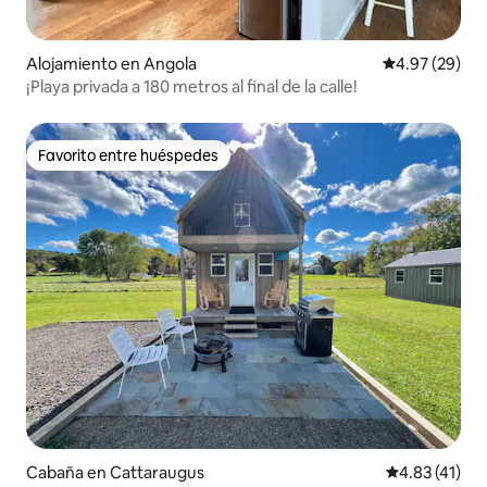
Alojamiento en Angola
Calificación p
4.97 (29)
¡Playa privada a 180 metros al final de la calle!
Favorito entre huéspedes
Favorito entre huéspedes
Cabaña en Cattaraugus
Calificación 
4.83 (41)