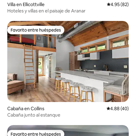
Villa en Ellicottville
Calificación p
4.95 (82)
Hoteles y villas en el paisaje de Aranar
Favorito entre huéspedes
Favorito entre huéspedes
Cabaña en Collins
Calificación p
4.88 (40)
Cabaña junto al estanque
Favorito entre huéspedes