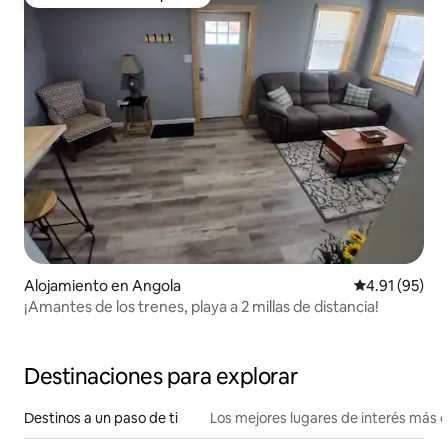
Favorito entre huéspedes
Alojamiento en Angola
Calificación 
4.91 (95)
¡Amantes de los trenes, playa a 2 millas de distancia!
Destinaciones para explorar
Destinos a un paso de ti
Los mejores lugares de interés más 