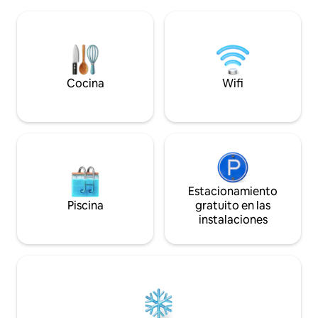
(cama tamaño king), sala de estar con
granero rústico, p
sofá (1 cama tamaño queen extraíble), 1
fogata, barra de pi
baño completo, cocina grande
carbón, hamaca y
totalmente equipada, lavadora y
Bicicletas disponib
secadora y parrilla de gas Weber.
céntrica. Senderis
¡Hermosas vistas! *MASCOTAS
Dale y el lago Erie
consideradas, consulta. *Marca nuestro
Cocina
Wifi
Jamestown y Ellico
anuncio con un corazón para guardarlo y
Buffalo/Niagara a 
consultarlo más tarde.
Estacionamiento
Piscina
gratuito en las
instalaciones