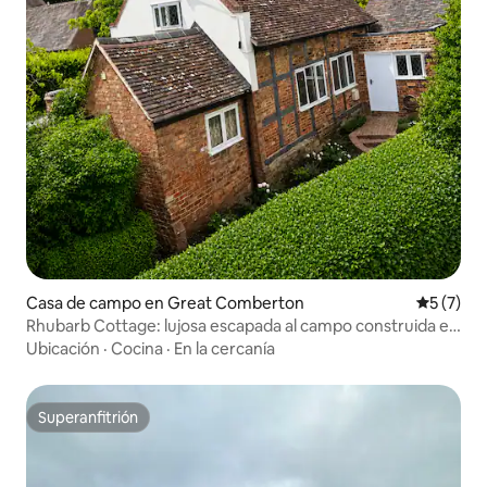
Casa de campo en Great Comberton
Calificac
5 (7)
Rhubarb Cottage: lujosa escapada al campo construida en
1830
Ubicación
·
Cocina
·
En la cercanía
Superanfitrión
Superanfitrión