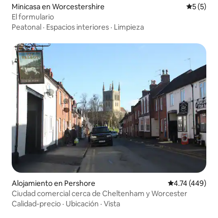
Minicasa en Worcestershire
Calificac
5 (5)
El formulario
Peatonal
·
Espacios interiores
·
Limpieza
Alojamiento en Pershore
Calificación pr
4.74 (449)
Ciudad comercial cerca de Cheltenham y Worcester
Calidad-precio
·
Ubicación
·
Vista