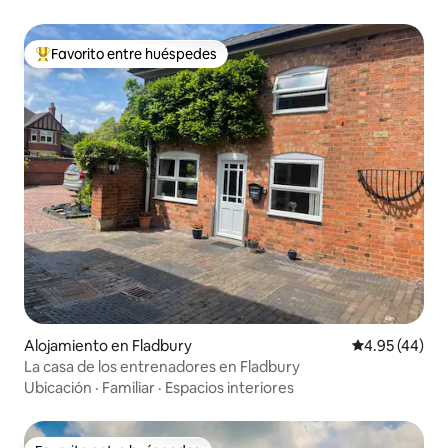
Favorito entre huéspedes
Favorito entre huéspedes preferido
Alojamiento en Fladbury
Calificación 
4.95 (44)
La casa de los entrenadores en Fladbury
Ubicación
·
Familiar
·
Espacios interiores