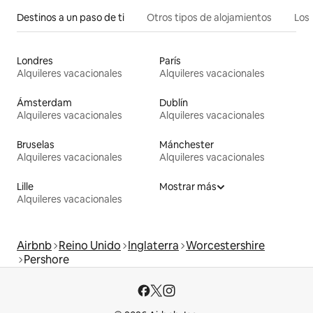
Destinos a un paso de ti
Otros tipos de alojamientos
Los 
Londres
París
Alquileres vacacionales
Alquileres vacacionales
Ámsterdam
Dublín
Alquileres vacacionales
Alquileres vacacionales
Bruselas
Mánchester
Alquileres vacacionales
Alquileres vacacionales
Lille
Mostrar más
Alquileres vacacionales
Airbnb
Reino Unido
Inglaterra
Worcestershire
Pershore