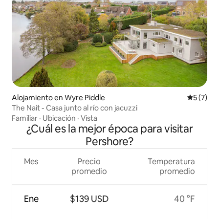
Alojamiento en Wyre Piddle
Calificac
5 (7)
The Nait - Casa junto al río con jacuzzi
Familiar
·
Ubicación
·
Vista
¿Cuál es la mejor época para visitar
Pershore?
Mes
Precio
Temperatura
promedio
promedio
Ene
$139 USD
40 °F