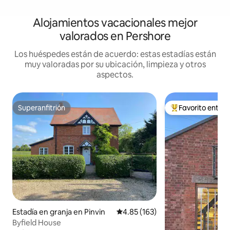
Alojamientos vacacionales mejor
valorados en Pershore
Los huéspedes están de acuerdo: estas estadías están
muy valoradas por su ubicación, limpieza y otros
aspectos.
Superanfitrión
Favorito entre
Superanfitrión
Favorito entre hu
Estadía en granja en Pinvin
Calificación promedio: 4.85 de 5
4.85 (163)
Byfield House