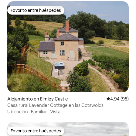
Favorito entre huéspedes
Favorito entre huéspedes
Alojamiento en Elmley Castle
Calificación p
4.94 (95)
Casa rural Lavender Cottage en las Cotswolds
Ubicación
·
Familiar
·
Vista
Favorito entre huéspedes
Favorito entre huéspedes