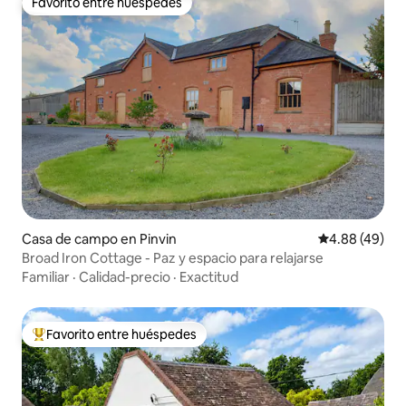
Favorito entre huéspedes
Favorito entre huéspedes
Casa de campo en Pinvin
Calificación p
4.88 (49)
Broad Iron Cottage - Paz y espacio para relajarse
Familiar
·
Calidad-precio
·
Exactitud
Favorito entre huéspedes
Favorito entre huéspedes preferido