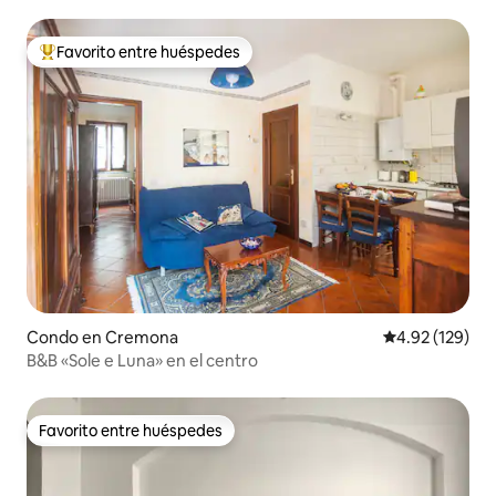
Favorito entre huéspedes
Favorito entre huéspedes preferido
Condo en Cremona
Calificación p
4.92 (129)
B&B «Sole e Luna» en el centro
Favorito entre huéspedes
Favorito entre huéspedes