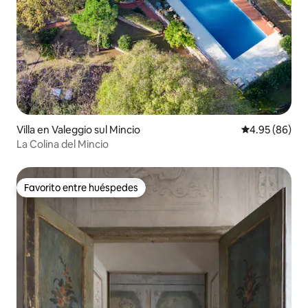
Villa en Valeggio sul Mincio
Calificación p
4.95 (86)
La Colina del Mincio
Favorito entre huéspedes
Favorito entre huéspedes