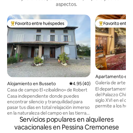
aspectos.
Favorito entre huéspedes
Favorito entre
Favorito entre huéspedes preferido
Favorito entre hu
Apartamento en B
Galería de arte en 
Alojamiento en Busseto
Calificación promedio: 4.95 de 
4.95 (40)
Dogeshouse
El departamento e
Casa de campo El «zibaldino» de Robert
del Palazzo Chizzo
Casa independiente donde puedes
siglo XVI en el cen
encontrar silencio y tranquilidad para
permite a los hué
pasar tus días en total relajación inmerso
agradables inmers
en la naturaleza del campo en las tierras
épocas pasadas. L
Servicios populares en alquileres
verdianas. A un tiro de piedra del lugar
representativos da
de nacimiento de Giuseppe Verdi y del
vacacionales en Pessina Cremonese
transformar la cas
Museo Giovannino Guareschi, del que