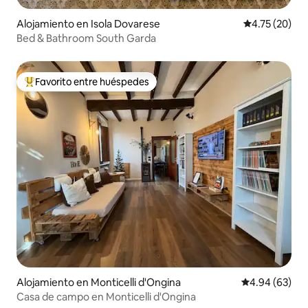
Alojamiento en Isola Dovarese
Calificación 
4.75 (20)
Bed & Bathroom South Garda
Favorito entre huéspedes
Favorito entre huéspedes preferido
Alojamiento en Monticelli d'Ongina
Calificación p
4.94 (63)
Casa de campo en Monticelli d'Ongina