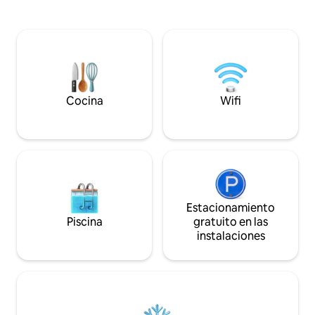
negocios" tanto pa
proviene el nombre de la estructura. A
lugar como para v
10 minutos del área de relaciones
se encuentra a po
públicas de Busseto dedicada al Maestro
de interés históric
y su música. A 10 km de la salida de la
Teatro Grande e So
autopista y del Outlet Fidenza Village. Si
el Museo Santa Giu
eres un amante de los animales, te
recibirán nuestros amigos peludos.
Cocina
Wifi
Estacionamiento
Piscina
gratuito en las
instalaciones