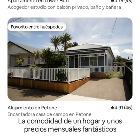
Apartamento en Lower Hutt
Calificación 
4.79 (43)
Acogedor estudio con balcón privado, baño y bañera
Favorito entre huéspedes
Favorito entre huéspedes
Alojamiento en Petone
Calificación 
4.91 (46)
Encantadora casa de campo en Petone
La comodidad de un hogar y unos
precios mensuales fantásticos