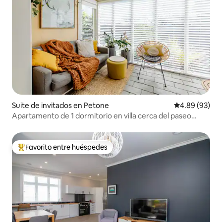
Suite de invitados en Petone
Calificación p
4.89 (93)
Apartamento de 1 dormitorio en villa cerca del paseo
marítimo
Favorito entre huéspedes
Favorito entre huéspedes preferido