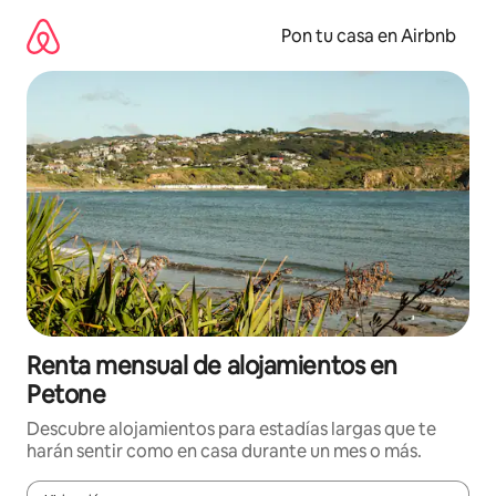
Omite
el
Pon tu casa en Airbnb
contenido
Renta mensual de alojamientos en
Petone
Descubre alojamientos para estadías largas que te
harán sentir como en casa durante un mes o más.