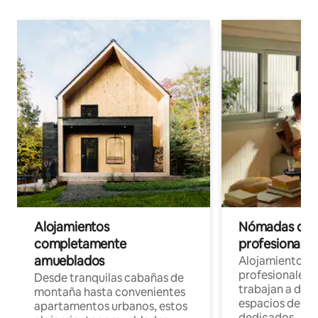
Alojamientos
Nómadas digit
completamente
profesionales 
amueblados
Alojamientos 
profesionales 
Desde tranquilas cabañas de
trabajan a dist
montaña hasta convenientes
espacios de tr
apartamentos urbanos, estos
dedicados.