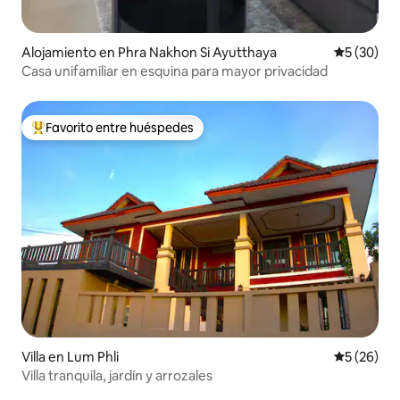
Alojamiento en Phra Nakhon Si Ayutthaya
Calificaci
5 (30)
Casa unifamiliar en esquina para mayor privacidad
Favorito entre huéspedes
Favorito entre huéspedes preferido
Villa en Lum Phli
Calificaci
5 (26)
Villa tranquila, jardín y arrozales