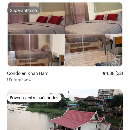
Superanfitrión
Superanfitrión
Condo en Khan Ham
Calificación p
4.88 (32)
U'r huésped
Favorito entre huéspedes
Favorito entre huéspedes