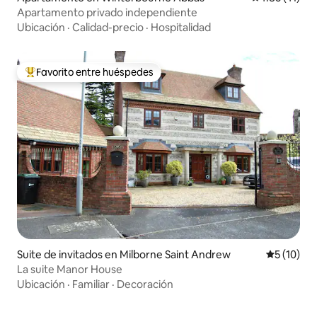
Apartamento privado independiente
Ubicación
·
Calidad-precio
·
Hospitalidad
Favorito entre huéspedes
Favorito entre huéspedes preferido
Suite de invitados en Milborne Saint Andrew
Calificaci
5 (10)
La suite Manor House
Ubicación
·
Familiar
·
Decoración