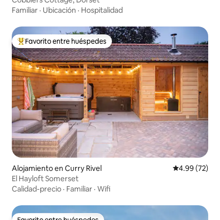
Familiar
·
Ubicación
·
Hospitalidad
Favorito entre huéspedes
Favorito entre huéspedes preferido
Alojamiento en Curry Rivel
Calificación p
4.99 (72)
El Hayloft Somerset
Calidad-precio
·
Familiar
·
Wifi