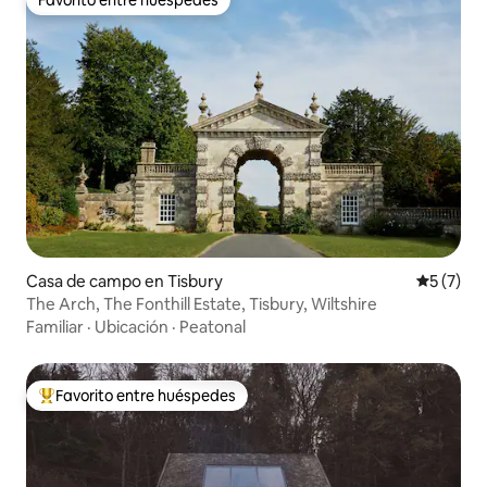
Favorito entre huéspedes
Favorito entre huéspedes
Casa de campo en Tisbury
Calificac
5 (7)
The Arch, The Fonthill Estate, Tisbury, Wiltshire
Familiar
·
Ubicación
·
Peatonal
Favorito entre huéspedes
Favorito entre huéspedes preferido