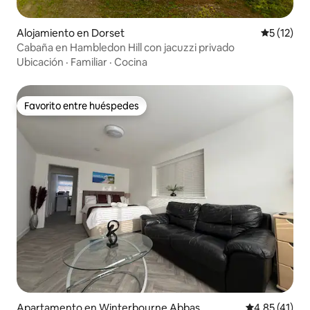
Alojamiento en Dorset
Calificaci
5 (12)
Cabaña en Hambledon Hill con jacuzzi privado
Ubicación
·
Familiar
·
Cocina
Favorito entre huéspedes
Favorito entre huéspedes
Apartamento en Winterbourne Abbas
Calificación 
4.85 (41)