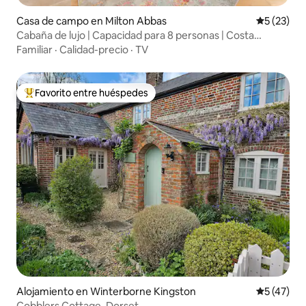
Casa de campo en Milton Abbas
Calificaci
5 (23)
Cabaña de lujo | Capacidad para 8 personas | Costa
Jurásica
Familiar
·
Calidad-precio
·
TV
Favorito entre huéspedes
Favorito entre huéspedes preferido
Alojamiento en Winterborne Kingston
Calificaci
5 (47)
Cobblers Cottage, Dorset