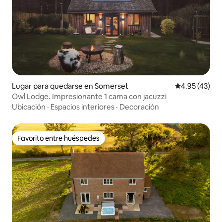
Lugar para quedarse en Somerset
Calificación 
4.95 (43)
Owl Lodge. Impresionante 1 cama con jacuzzi
Ubicación
·
Espacios interiores
·
Decoración
Favorito entre huéspedes
Favorito entre huéspedes