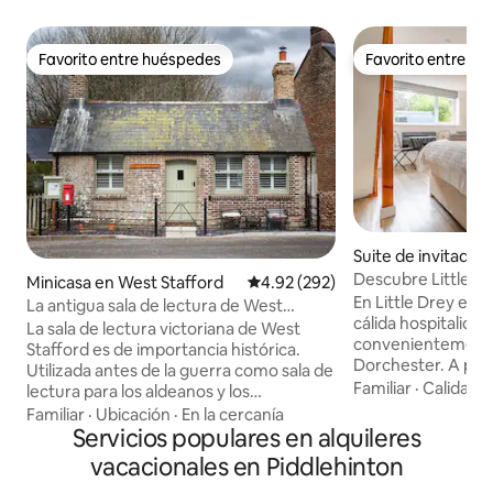
Favorito entre huéspedes
Favorito entre h
Favorito entre huéspedes
Favorito entre h
Suite de invitados
ster
Descubre Little D
Minicasa en West Stafford
Calificación promedio: 4.92 de 5
4.92 (292)
perfecta
En Little Drey en
La antigua sala de lectura de West
cálida hospitalida
Stafford, Dorset.
La sala de lectura victoriana de West
convenientemente
Stafford es de importancia histórica.
Dorchester. A poca
Utilizada antes de la guerra como sala de
una variedad de re
Familiar
·
Calidad-
lectura para los aldeanos y los
y tiendas. Cerca de algunos de los
trabajadores de la finca, se
Familiar
·
Ubicación
·
En la cercanía
mejores lugares pa
proporcionaron los periódicos, la tienda
Servicios populares en alquileres
a poca distancia 
del pueblo a finales de la década de 1930,
vacacionales en Piddlehinton
belleza y lugares inc
luego un taller y un almacén para la
aparcamiento en l