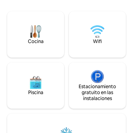
iglesia. Ahora hemos restaurado,
el registro autón
decorado y amueblado con cariño este
muy fácil tener un
increíble edificio para convertirlo en un
agradable. Tu anfitrión vive al lado y está
acogedor refugio vacacional
disponible para qu
independiente, «lejos de la multitud
mejor posible.
enfurecedora». Planta abierta, cómodo
sofá cama doble, estufa de leña, paseos
por el campo y fabuloso pub del pueblo.
Cocina
Wifi
Estacionamiento
Piscina
gratuito en las
instalaciones