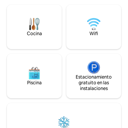
grandes aberturas de las ventanas dan la
naturaleza y destin
sensación de “tocar” el azul eterno del
planta baja está o
mar desde la mayoría de las áreas de la
propietario (entra
casa. La casa está construida,
resto de la casa es
amueblada y equipada de forma
alquilar.
profesional y hermosa. A solo 3 minutos
a pie de la increíble playa Agii Saranta.
Cocina
Wifi
Estacionamiento
Piscina
gratuito en las
instalaciones