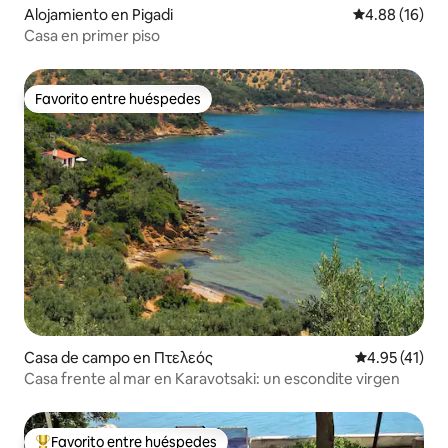
Alojamiento en Pigadi
Calificación 
4.88 (16)
Casa en primer piso
Favorito entre huéspedes
Favorito entre huéspedes
Casa de campo en Πτελεός
Calificación 
4.95 (41)
Casa frente al mar en Karavotsaki: un escondite virgen
Favorito entre huéspedes