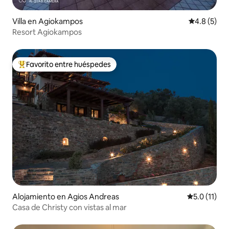
Villa en Agiokampos
Calificació
4.8 (5)
Resort Agiokampos
Favorito entre huéspedes
Favorito entre huéspedes preferido
Alojamiento en Agios Andreas
Calificación
5.0 (11)
Casa de Christy con vistas al mar