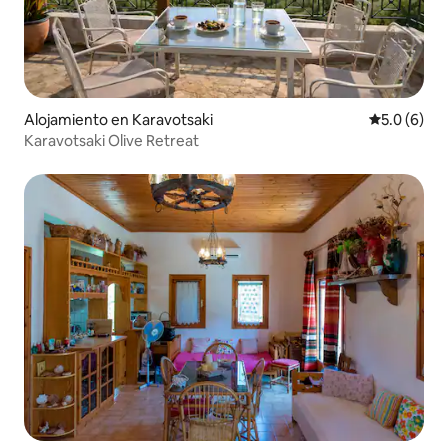
Alojamiento en Karavotsaki
Calificació
5.0 (6)
Karavotsaki Olive Retreat