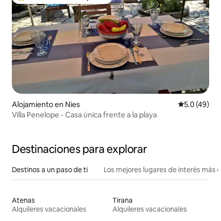
Favorito entre huéspedes preferido
Alojamiento en Nies
Calificación
5.0 (49)
Villa Penelope - Casa única frente a la playa
Destinaciones para explorar
Destinos a un paso de ti
Los mejores lugares de interés más 
Atenas
Tirana
Alquileres vacacionales
Alquileres vacacionales