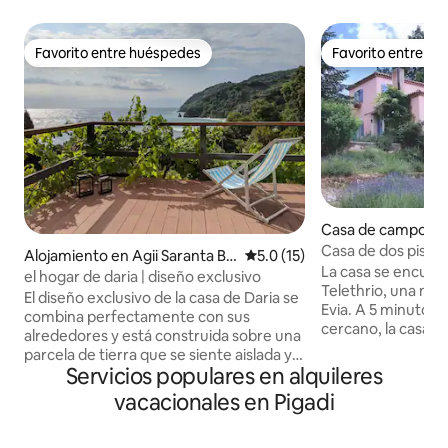
Favorito entre huéspedes
Favorito entre h
Favorito entre huéspedes
Favorito entre h
Casa de campo en
s
Casa de dos pisos 
Alojamiento en Agii Saranta Be
Calificación promedio: 5.0 de 
5.0 (15)
La casa se encuent
ach
el hogar de daria | diseño exclusivo
Telethrio, una mon
El diseño exclusivo de la casa de Daria se
Evia. A 5 minutos 
combina perfectamente con sus
cercano, la casa e
alrededores y está construida sobre una
lavanda, rodeada 
parcela de tierra que se siente aislada y
vista increíble de V
Servicios populares en alquileres
protegida por la naturaleza. La casa de
minutos en auto d
85 m2 cuenta con una gran terraza con
vacacionales en Pigadi
cercana, este es u
impresionantes vistas al mar y un patio
familias, grupos 
trasero acogedor y sombreado. Las
viajeros con una de